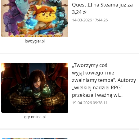
Quest III na Steama już za
3,24 zł
14-03-2026 17:44:26
lowcygier.pl
„Tworzymy coś
wyjątkowego i nie
zwalniamy tempa”. Autorzy
„wielkiej nadziei RPG”
przekazali ważną wi...
19-04-2026 09:38:11
gry-online.pl