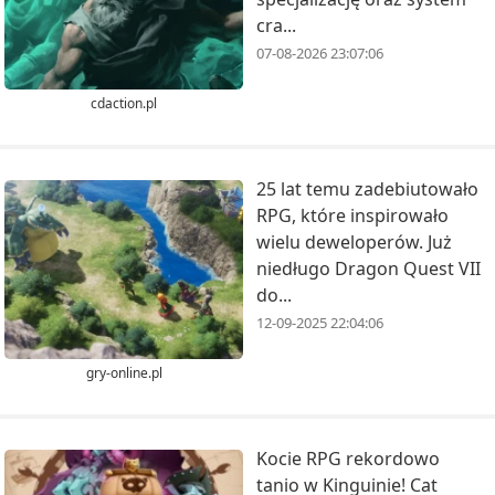
cra...
07-08-2026 23:07:06
cdaction.pl
25 lat temu zadebiutowało
RPG, które inspirowało
wielu deweloperów. Już
niedługo Dragon Quest VII
do...
12-09-2025 22:04:06
gry-online.pl
Kocie RPG rekordowo
tanio w Kinguinie! Cat