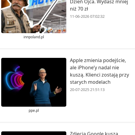
Dzień Ojca. Wydasz mniej
niż 70 zł
11-06-2026 07:02:32
innpoland.pl
Apple zmienia podejście,
ale iPhone’y nadal nie
kuszą. Klienci zostają przy
starych modelach
20-07-2025 21:51:13
ppe.pl
Zdjęcia Google kuszą