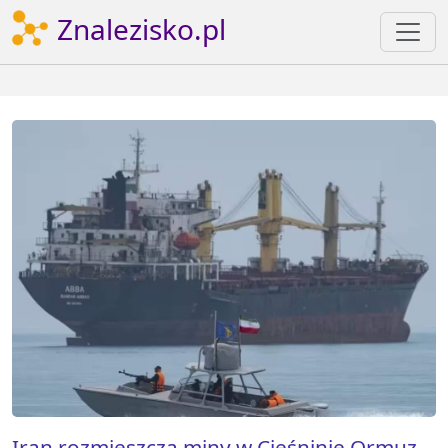
Znalezisko.pl
Iran rozmieszcza miny w Cieśninie Ormuz.