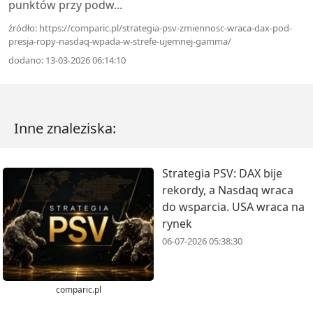
punktów przy podw...
źródło: https://comparic.pl/strategia-psv-zmiennosc-wraca-dax-pod-
presja-ropy-nasdaq-wpada-w-strefe-ujemnej-gamma/
dodano: 13-03-2026 06:14:10
Inne znaleziska:
Strategia PSV: DAX bije
rekordy, a Nasdaq wraca
do wsparcia. USA wraca na
rynek
06-07-2026 05:38:30
comparic.pl