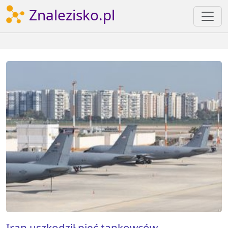
Znalezisko.pl
Iran uszkodził pięć tankowców