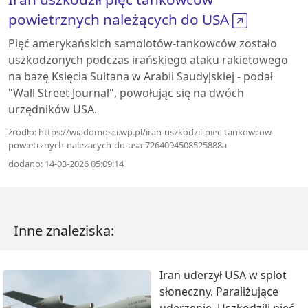
powietrznych należących do USA
Pięć amerykańskich samolotów-tankowców zostało
uszkodzonych podczas irańskiego ataku rakietowego
na bazę Księcia Sultana w Arabii Saudyjskiej - podał
"Wall Street Journal", powołując się na dwóch
urzędników USA.
źródło: https://wiadomosci.wp.pl/iran-uszkodzil-piec-tankowcow-
powietrznych-nalezacych-do-usa-7264094508525888a
dodano: 14-03-2026 05:09:14
Inne znaleziska:
Iran uderzył USA w splot
słoneczny. Paraliżujące
uderzenie. Uszkodzili pięć