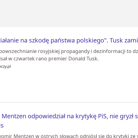
iałanie na szkodę państwa polskiego". Tusk zam
powszechnianie rosyjskiej propagandy i dezinformacji to dz
isał w czwartek rano premier Donald Tusk.
czy.pl
 Mentzen odpowiedział na krytykę PiS, nie gryzł
is
womir Mentzen w ostrych słowach odniósł się do krytyki ze 