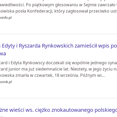
awiedliwości. Po piątkowym głosowaniu w Sejmie zawrzało
nowiska posła Konfederacji, który zagłosował przeciwko us
sinfo.pl
 Edyty i Ryszarda Rynkowskich zamieścił wpis
owa
ard i Edyta Rynkowscy doczekali się wspólnie jednego syna,
ard junior ma już siedemnaście lat. Niestety, w jego życiu 
kowska zmarła w czwartek, 18 września. Późnym wi...
onik.pl
ne wieści ws. ciężko znokautowanego polskiego p