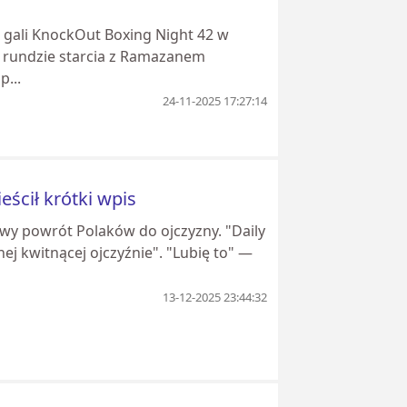
a gali KnockOut Boxing Night 42 w
j rundzie starcia z Ramazanem
p...
24-11-2025 17:27:14
eścił krótki wpis
sowy powrót Polaków do ojczyzny. "Daily
ej kwitnącej ojczyźnie". "Lubię to" —
13-12-2025 23:44:32