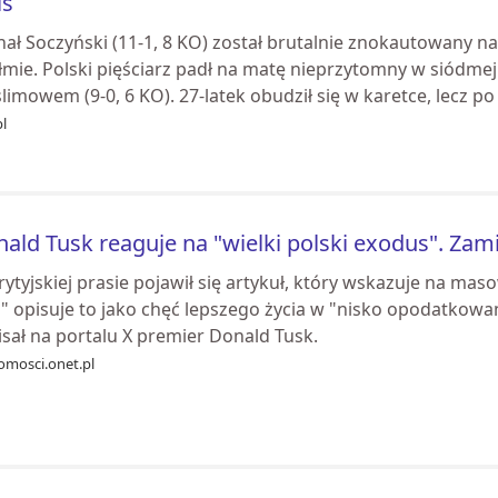
is
hał Soczyński (11-1, 8 KO) został brutalnie znokautowany n
łmie. Polski pięściarz padł na matę nieprzytomny w siódme
imowem (9-0, 6 KO). 27-latek obudził się w karetce, lecz po 
pl
ald Tusk reaguje na "wielki polski exodus". Zami
ytyjskiej prasie pojawił się artykuł, który wskazuje na ma
" opisuje to jako chęć lepszego życia w "nisko opodatkowan
sał na portalu X premier Donald Tusk.
omosci.onet.pl