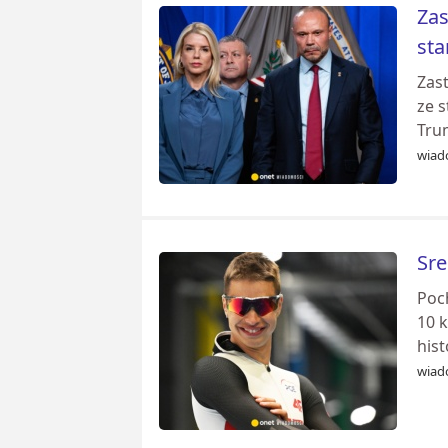
Zas
st
Zas
ze 
Tru
wiad
Sre
Poc
10 
his
wiad