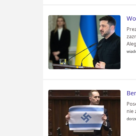
Woł
Pre
zaz
Ale
wiad
Ber
Pose
nie 
dorze