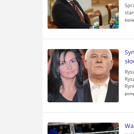
Spr
sta
bizne
Syn
sł
Rysz
Rysz
Ryn
pomp
Waż