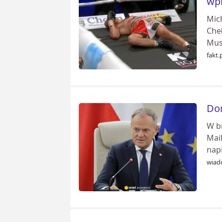
wp
Mic
Che
Musl
fakt.
Don
W br
Mail
napi
wiad