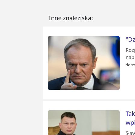
Inne znaleziska:
"Dz
Roz
nap
dorze
Tak
wp
Sła