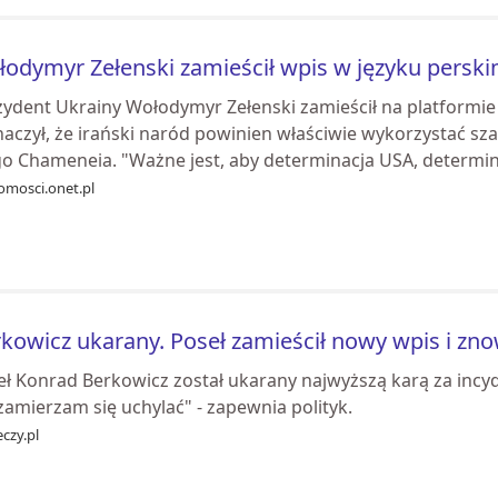
odymyr Zełenski zamieścił wpis w języku perski
zydent Ukrainy Wołodymyr Zełenski zamieścił na platformie
naczył, że irański naród powinien właściwie wykorzystać sz
go Chameneia. "Ważne jest, aby determinacja USA, determina
omosci.onet.pl
kowicz ukarany. Poseł zamieścił nowy wpis i zno
ł Konrad Berkowicz został ukarany najwyższą karą za incyden
zamierzam się uchylać" - zapewnia polityk.
czy.pl