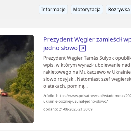
Informacje
Motoryzacja
Rozrywka
Prezydent Węgier zamieścił wpi
jedno słowo
Prezydent Węgier Tamás Sulyok opubli
wpis, w którym wyraził ubolewanie nad 
rakietowego na Mukaczewo w Ukrainie. 
słowo rosyjski. Natomiast szef węgiers
o atakach, pominą...
źródło: https://www.polsatnews.pl/wiadomosc/202
ukrainie-pozniej-usunal-jedno-slowo/
dodano: 21-08-2025 21:30:09