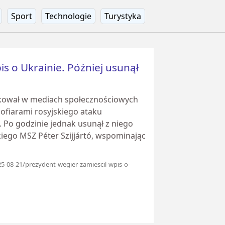
Sport
Technologie
Turystyka
s o Ukrainie. Później usunął
kował w mediach społecznościowych
ofiarami rosyjskiego ataku
Po godzinie jednak usunął z niego
kiego MSZ Péter Szijjártó, wspominając
5-08-21/prezydent-wegier-zamiescil-wpis-o-