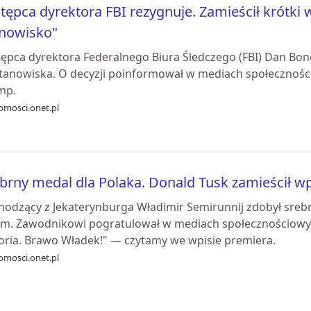
tępca dyrektora FBI rezygnuje. Zamieścił krótki 
anowisko"
tępca dyrektora Federalnego Biura Śledczego (FBI) Dan Bon
stanowiska. O decyzji poinformował w mediach społecznośc
mp.
omosci.onet.pl
brny medal dla Polaka. Donald Tusk zamieścił w
hodzący z Jekaterynburga Władimir Semirunnij zdobył sreb
km. Zawodnikowi pogratulował w mediach społecznościowyc
toria. Brawo Władek!" — czytamy we wpisie premiera.
omosci.onet.pl