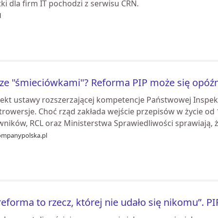
ki dla firm IT pochodzi z serwisu CRN.
l
ze "śmieciówkami"? Reforma PIP może się opóźn
jekt ustawy rozszerzającej kompetencje Państwowej Inspe
rowersje. Choć rząd zakłada wejście przepisów w życie od 1 
ników, RCL oraz Ministerstwa Sprawiedliwości sprawiają, ż.
mpanypolska.pl
reforma to rzecz, której nie udało się nikomu”. PI