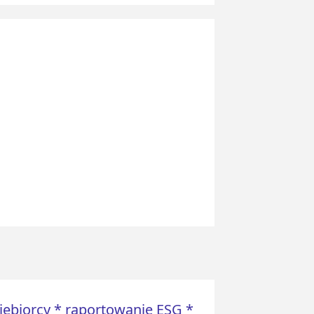
siębiorcy * raportowanie ESG *