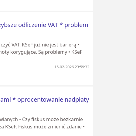
ybsze odliczenie VAT * problem
zyć VAT. KSeF już nie jest barierą •
noty korygujące. Są problemy • KSeF
15-02-2026 23:59:32
dami * oprocentowanie nadpłaty
lanych • Czy fiskus może bezkarnie
za KSeF. Fiskus może zmienić zdanie •