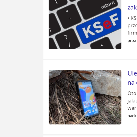
zak
• KS
prze
fir
pro.r
Ule
na 
Oto
jaki
war 
naekr