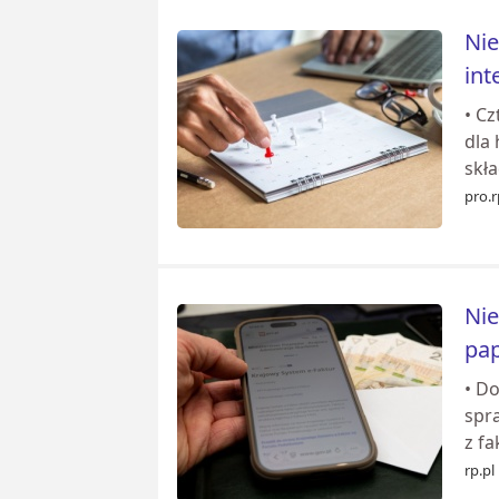
Nie
int
• C
dla 
skła
pro.r
Nie
pap
• Do
spr
z fa
rp.pl