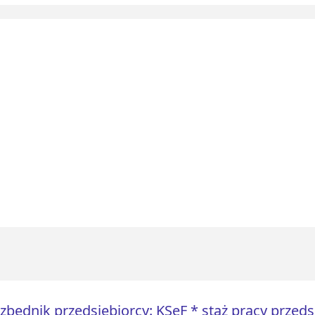
zbędnik przedsiębiorcy: KSeF * staż pracy przed