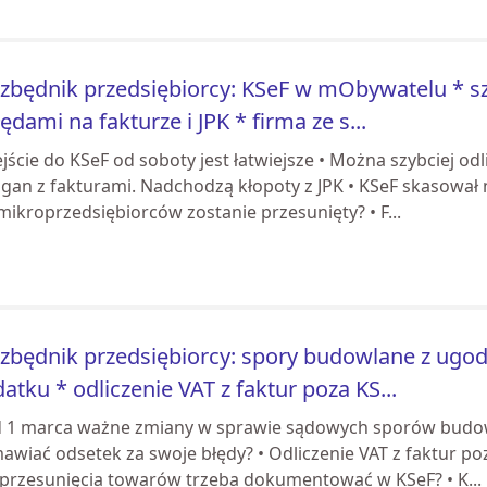
zbędnik przedsiębiorcy: KSeF w mObywatelu * sz
łędami na fakturze i JPK * firma ze s...
jście do KSeF od soboty jest łatwiejsze • Można szybciej odlic
agan z fakturami. Nadchodzą kłopoty z JPK • KSeF skasował 
mikroprzedsiębiorców zostanie przesunięty? • F...
zbędnik przedsiębiorcy: spory budowlane z ugo
atku * odliczenie VAT z faktur poza KS...
d 1 marca ważne zmiany w sprawie sądowych sporów budow
wiać odsetek za swoje błędy? • Odliczenie VAT z faktur po
 przesunięcia towarów trzeba dokumentować w KSeF? • K...