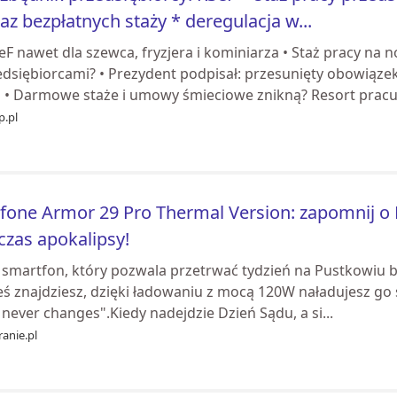
az bezpłatnych staży * deregulacja w...
eF nawet dla szewca, fryzjera i kominiarza • Staż pracy na
dsiębiorcami? • Prezydent podpisał: przesunięty obowiązek 
m • Darmowe staże i umowy śmieciowe znikną? Resort pracuj
p.pl
fone Armor 29 Pro Thermal Version: zapomnij o 
czas apokalipsy!
 smartfon, który pozwala przetrwać tydzień na Pustkowiu be
eś znajdziesz, dzięki ładowaniu z mocą 120W ​naładujesz go s
never changes".Kiedy nadejdzie Dzień Sądu, a si...
anie.pl