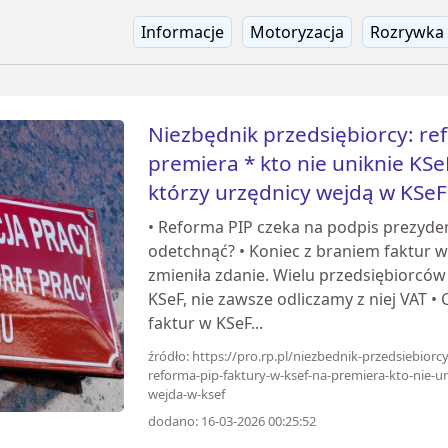
Informacje
Motoryzacja
Rozrywka
Niezbędnik przedsiębiorcy: re
premiera * kto nie uniknie KSeF
którzy urzędnicy wejdą w KSe
• Reforma PIP czeka na podpis prezyde
odetchnąć? • Koniec z braniem faktur 
zmieniła zdanie. Wielu przedsiębiorców 
KSeF, nie zawsze odliczamy z niej VAT •
faktur w KSeF...
źródło: https://pro.rp.pl/niezbednik-przedsiebior
reforma-pip-faktury-w-ksef-na-premiera-kto-nie-uni
wejda-w-ksef
dodano: 16-03-2026 00:25:52