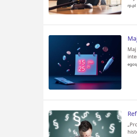
rp.pl
Maj
Maj
int
egos
Ref
„Pr
hist