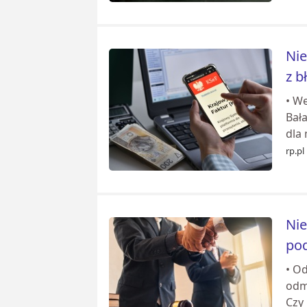
Nie
z b
• We
Bał
dla 
rp.pl
Nie
pod
• O
odma
Czy