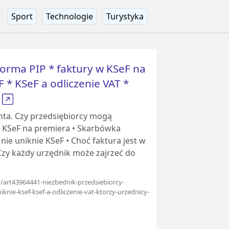
Sport
Technologie
Turystyka
forma PIP * faktury w KSeF na
 * KSeF a odliczenie VAT *
F
nta. Czy przedsiębiorcy mogą
w KSeF na premiera • Skarbówka
nie uniknie KSeF • Choć faktura jest w
 Czy każdy urzędnik może zajrzeć do
cy/art43964441-niezbednik-przedsiebiorcy-
knie-ksef-ksef-a-odliczenie-vat-ktorzy-urzednicy-