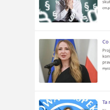
skut
crn.p
Co 
Pro
kont
praw
myco
Ta 