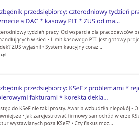
zbędnik przedsiębiorcy: czterodniowy tydzień pr
ernecie a DAC * kasowy PIT * ZUS od ma...
zterodniowy tydzień pracy. Od wsparcia dla pracodawców bę
handlujących w sieci • Limit kasowego PIT. Jest gotowy proje
dek? ZUS wyjaśnił • System kaucyjny coraz...
p.pl
zbędnik przedsiębiorcy: KSeF z problemami * reje
ierowymi fakturami * korekta dekla...
stęp do KSeF nie taki prosty. Awaria wzbudziła niepokój •
awniejsze • Jak zarejestrować firmowy samochód w erze KSeF
ktur wystawianych poza KSeF? • Czy fiskus moż...