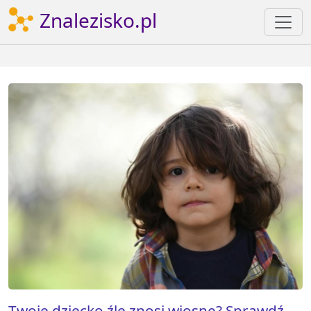
Znalezisko.pl
Twoje dziecko źle znosi wiosnę? Sprawdź,