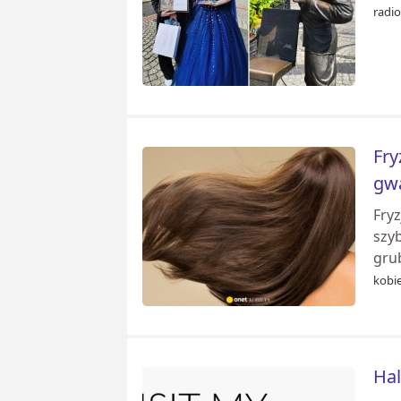
radio
Fry
gw
Fryz
szyb
grub
kobie
Hal