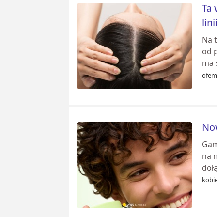
Ta 
lini
Na t
od p
ma ś
ofemi
Now
Gam
na 
dołą
kobie