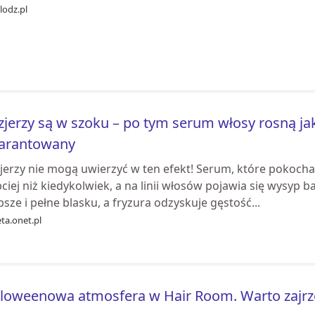
lodz.pl
zjerzy są w szoku – po tym serum włosy rosną ja
arantowany
jerzy nie mogą uwierzyć w ten efekt! Serum, które pokochał
ciej niż kiedykolwiek, a na linii włosów pojawia się wysyp b
sze i pełne blasku, a fryzura odzyskuje gęstość...
ta.onet.pl
loweenowa atmosfera w Hair Room. Warto zajrze