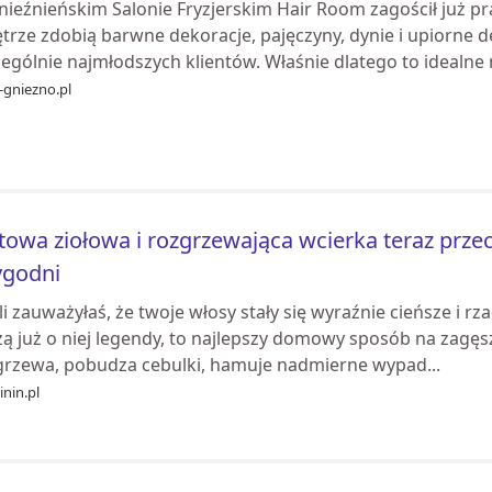
nieźnieńskim Salonie Fryzjerskim Hair Room zagościł już p
rze zdobią barwne dekoracje, pajęczyny, dynie i upiorne de
ególnie najmłodszych klientów. Właśnie dlatego to idealne m
-gniezno.pl
towa ziołowa i rozgrzewająca wcierka teraz prze
ygodni
li zauważyłaś, że twoje włosy stały się wyraźnie cieńsze i rz
żą już o niej legendy, to najlepszy domowy sposób na zagęs
grzewa, pobudza cebulki, hamuje nadmierne wypad...
nin.pl