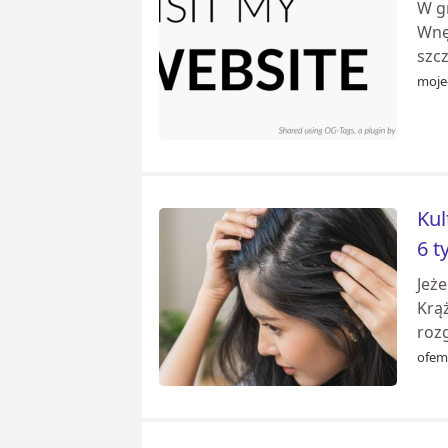
W g
Wnęt
szcz
moje
Kul
6 t
Jeże
Krą
roz
ofemi