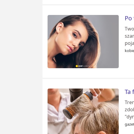
Po 
Twoj
szam
poja
kobie
Ta 
Tren
zdob
"dyn
gazet