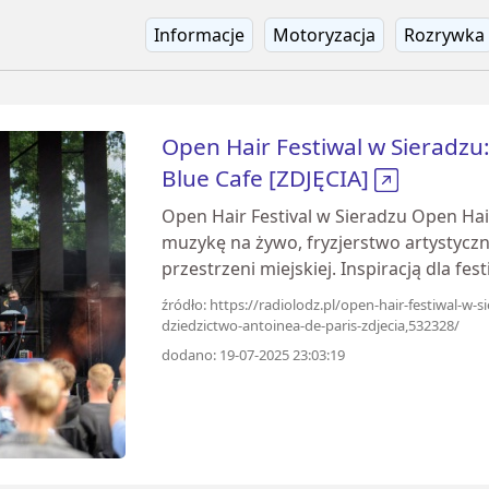
Informacje
Motoryzacja
Rozrywka
Open Hair Festiwal w Sieradzu: 
Blue Cafe [ZDJĘCIA]
Open Hair Festival w Sieradzu Open Hair
muzykę na żywo, fryzjerstwo artystyczn
przestrzeni miejskiej. Inspiracją dla fes
źródło: https://radiolodz.pl/open-hair-festiwal-w
dziedzictwo-antoinea-de-paris-zdjecia,532328/
dodano: 19-07-2025 23:03:19