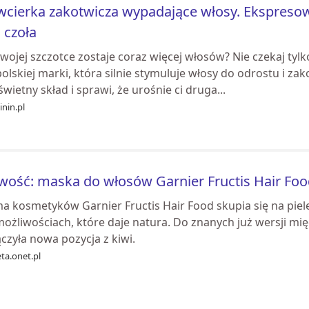
wcierka zakotwicza wypadające włosy. Ekspresow
i czoła
wojej szczotce zostaje coraz więcej włosów? Nie czekaj tylk
olskiej marki, która silnie stymuluje włosy do odrostu i zak
wietny skład i sprawi, że urośnie ci druga...
nin.pl
ość: maska do włosów Garnier Fructis Hair Foo
a kosmetyków Garnier Fructis Hair Food skupia się na pie
możliwościach, które daje natura. Do znanych już wersji mi
czyła nowa pozycja z kiwi.
ta.onet.pl