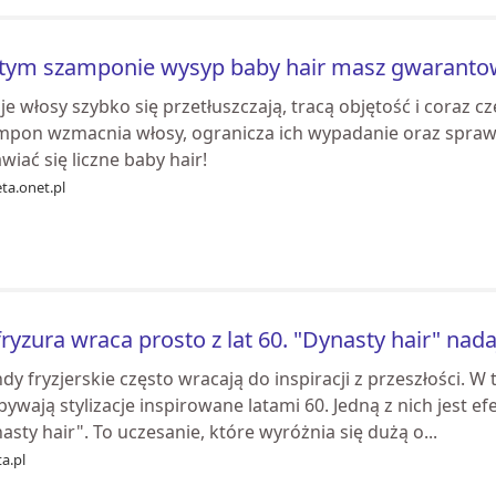
tym szamponie wysyp baby hair masz gwarantow
e włosy szybko się przetłuszczają, tracą objętość i coraz cz
pon wzmacnia włosy, ogranicza ich wypadanie oraz sprawia,
wiać się liczne baby hair!
ta.onet.pl
fryzura wraca prosto z lat 60. "Dynasty hair" na
dy fryzjerskie często wracają do inspiracji z przeszłości.
ywają stylizacje inspirowane latami 60. Jedną z nich jest e
asty hair". To uczesanie, które wyróżnia się dużą o...
a.pl