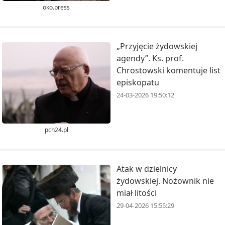
oko.press
„Przyjęcie żydowskiej
agendy”. Ks. prof.
Chrostowski komentuje list
episkopatu
24-03-2026 19:50:12
pch24.pl
Atak w dzielnicy
żydowskiej. Nożownik nie
miał litości
29-04-2026 15:55:29