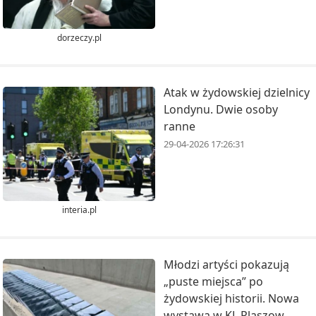
dorzeczy.pl
Atak w żydowskiej dzielnicy
Londynu. Dwie osoby
ranne
29-04-2026 17:26:31
interia.pl
Młodzi artyści pokazują
„puste miejsca” po
żydowskiej historii. Nowa
wystawa w KL Plaszow