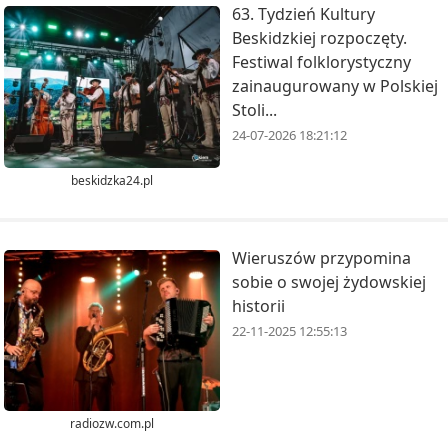
63. Tydzień Kultury
Beskidzkiej rozpoczęty.
Festiwal folklorystyczny
zainaugurowany w Polskiej
Stoli...
24-07-2026 18:21:12
beskidzka24.pl
Wieruszów przypomina
sobie o swojej żydowskiej
historii
22-11-2025 12:55:13
radiozw.com.pl