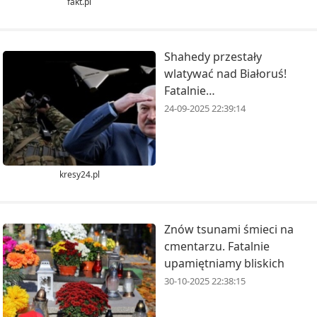
fakt.pl
Shahedy przestały
wlatywać nad Białoruś!
Fatalnie…
24-09-2025 22:39:14
kresy24.pl
Znów tsunami śmieci na
cmentarzu. Fatalnie
upamiętniamy bliskich
30-10-2025 22:38:15