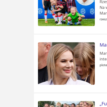
Rze
Na w
Mar
rzes
Mar
Mar
inte
plote
„Fu