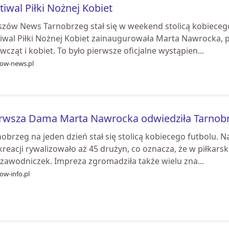
tiwal Piłki Nożnej Kobiet
szów News Tarnobrzeg stał się w weekend stolicą kobieceg
iwal Piłki Nożnej Kobiet zainaugurowała Marta Nawrocka, po
wcząt i kobiet. To było pierwsze oficjalne wystąpien...
zow-news.pl
rwsza Dama Marta Nawrocka odwiedziła Tarnobrz
nobrzeg na jeden dzień stał się stolicą kobiecego futbolu.
kreacji rywalizowało aż 45 drużyn, co oznacza, że w piłkar
 zawodniczek. Impreza zgromadziła także wielu zna...
ow-info.pl