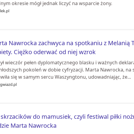
dnym okresie mógł jednak liczyć na wsparcie żony.
ek.pl
ta Nawrocka zachwyca na spotkaniu z Melanią T
iety. Ciężko oderwać od niej wzrok
był wieczór pełen dyplomatycznego blasku i ważnych deklar
młodszych pokoleń w dobie cyfryzacji. Marta Nawrocka, na 
awiła się w samym sercu Waszyngtonu, udowadniając, że...
tgwiazd.pl
skrzacików do mamusiek, czyli festiwal piłki noż
dzie Marta Nawrocka