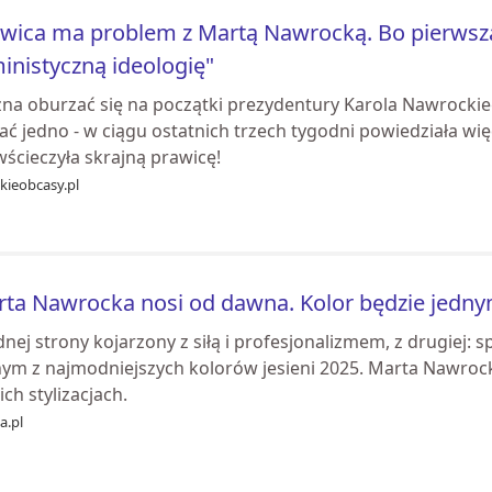
wica ma problem z Martą Nawrocką. Bo pierwsza
inistyczną ideologię"
na oburzać się na początki prezydentury Karola Nawrockieg
ć jedno - w ciągu ostatnich trzech tygodni powiedziała więc
ścieczyła skrajną prawicę!
kieobcasy.pl
ta Nawrocka nosi od dawna. Kolor będzie jednym
dnej strony kojarzony z siłą i profesjonalizmem, z drugiej:
nym z najmodniejszych kolorów jesieni 2025. Marta Nawroc
ch stylizacjach.
ia.pl