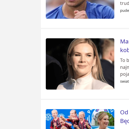
tru
pudel
Mar
kob
To 
naj
poj
swia
Od 
Bę