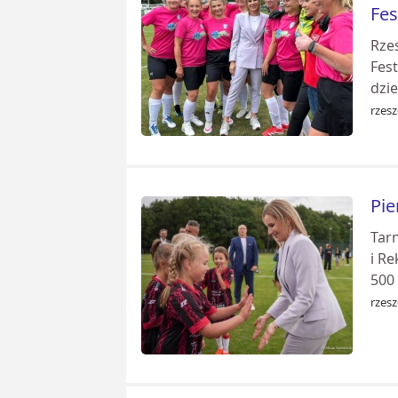
Fes
Rze
Fest
dzie
rzes
Pie
Tar
i Re
500
rzesz