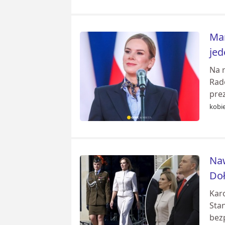
Mar
jed
Na 
Rad
prez
kobie
Naw
Do
Kar
Sta
bez