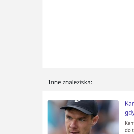
Inne znaleziska:
Kam
gdy
Kam
do 