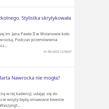
kolnego. Stylistka skrytykowała
j im. Jana Pawła II w Wolanowie koło
awrocką. Podczas przemówienia
cz...
01-09-2025 12:59:07
Marta Nawrocka nie mogła?
ą w tej kadencji, udając się do
cie wizyty będą omawiane kwestie
Waszyngt...