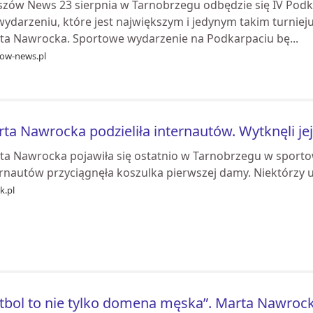
szów News 23 sierpnia w Tarnobrzegu odbędzie się IV Podkar
ydarzeniu, które jest największym i jedynym takim turniej
ta Nawrocka. Sportowe wydarzenie na Podkarpaciu bę...
zow-news.pl
ta Nawrocka podzieliła internautów. Wytknęli jej
ta Nawrocka pojawiła się ostatnio w Tarnobrzegu w sportowo
rnautów przyciągnęła koszulka pierwszej damy. Niektórzy uz
k.pl
tbol to nie tylko domena męska”. Marta Nawrock