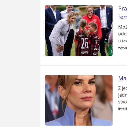
Pra
fem
Moż
odda
rozw
wyso
Mar
Z je
jed
swoi
inter