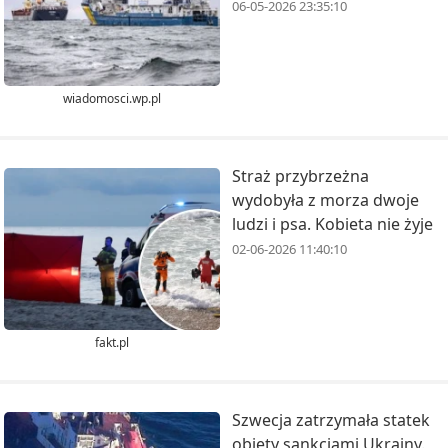
06-05-2026 23:35:10
wiadomosci.wp.pl
Straż przybrzeżna
wydobyła z morza dwoje
ludzi i psa. Kobieta nie żyje
02-06-2026 11:40:10
fakt.pl
Szwecja zatrzymała statek
objęty sankcjami Ukrainy.