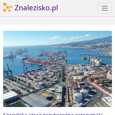
Znalezisko.pl
Szwedzka straż przybrzeżna zatrzymała