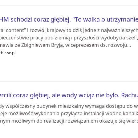
M schodzi coraz głębiej. "To walka o utrzymanie
al content” i rozwój krajowy to dziś jedne z najważniejsz
ieczeństwie pracy pod ziemią i przyszłości wydobycia szef
mawia ze Zbigniewem Bryją, wiceprezesem ds. rozwoju...
biz.se.pl
rcili coraz głębiej, ale wody wciąż nie było. Ra
dy współczesny budynek mieszkalny wymaga dostępu do wo
ieje możliwość wykonania przyłącza instalacji wodno kanaliz
ynym możliwym do realizacji rozwiązaniem okazuje się wierc