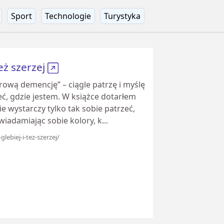
Sport
Technologie
Turystyka
też szerzej
frową demencję” – ciągle patrzę i myślę
eć, gdzie jestem. W książce dotarłem
e wystarczy tylko tak sobie patrzeć,
wiadamiając sobie kolory, k...
lebiej-i-tez-szerzej/