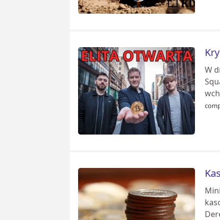
Kry
W d
Squ
wcho
comp
Kas
Min
kaso
Der