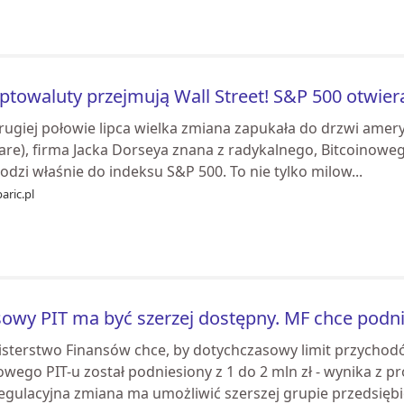
ptowaluty przejmują Wall Street! S&P 500 otwiera
rugiej połowie lipca wielka zmiana zapukała do drzwi amery
are), firma Jacka Dorseya znana z radykalnego, Bitcoinoweg
dzi właśnie do indeksu S&P 500. To nie tylko milow...
aric.pl
owy PIT ma być szerzej dostępny. MF chce podn
isterstwo Finansów chce, by dotychczasowy limit przychod
wego PIT-u został podniesiony z 1 do 2 mln zł - wynika z pr
egulacyjna zmiana ma umożliwić szerszej grupie przedsiębi