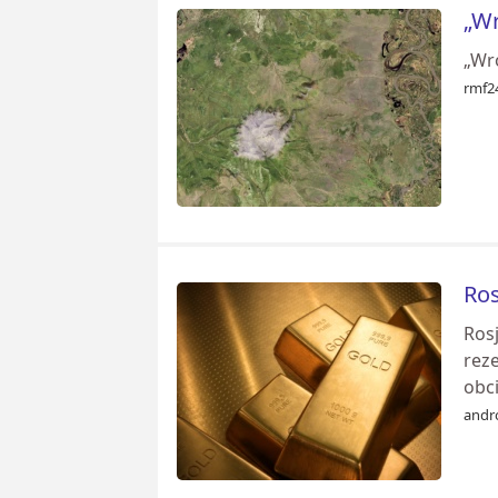
„Wr
„Wro
rmf24
Ros
Rosj
reze
obci
andr