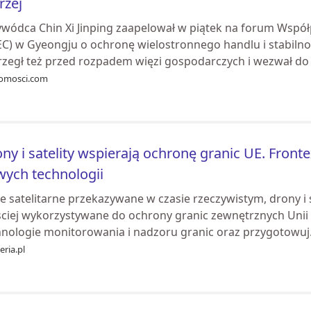
rzej
ywódca Chin Xi Jinping zaapelował w piątek na forum Współp
EC) w Gyeongju o ochronę wielostronnego handlu i stabiln
rzegł też przed rozpadem więzi gospodarczych i wezwał do r
omosci.com
ny i satelity wspierają ochronę granic UE. Fronte
ych technologii
 satelitarne przekazywane w czasie rzeczywistym, drony i s
ściej wykorzystywane do ochrony granic zewnętrznych Unii E
hnologie monitorowania i nadzoru granic oraz przygotowuj.
ria.pl