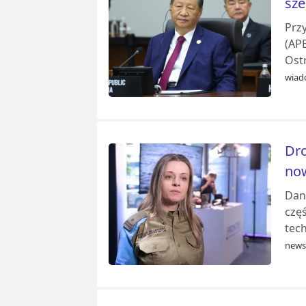
sze
Prz
(AP
Ost
wiad
Dro
now
Dane
czę
tec
newse