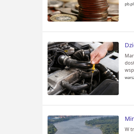
pb.pl
Dzi
Mar
dost
wspó
warsz
Min
W t