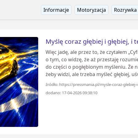
Informacje
Motoryzacja
Rozrywka
Myślę coraz głębiej i głębiej, i 
Więc jadę, ale przez to, że czytałem „Cy
o tym, co widzę, że aż przestaję rozumi
do części o pogłębionym myśleniu. Że ni
żeby widzi, ale trzeba myśleć głębiej, uś
źródło: https://pressmania.pl/mysle-coraz-glebiej-i-g
dodano: 17-04-2026 09:38:10