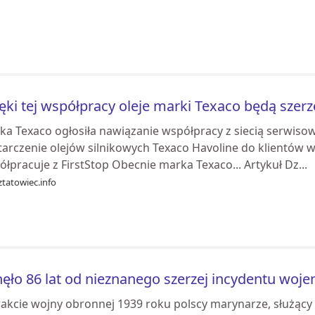
ęki tej współpracy oleje marki Texaco będą szer
ka Texaco ogłosiła nawiązanie współpracy z siecią serwisow
arczenie olejów silnikowych Texaco Havoline do klientów w 
łpracuje z FirstStop Obecnie marka Texaco... Artykuł Dz...
tatowiec.info
ęło 86 lat od nieznanego szerzej incydentu woj
rakcie wojny obronnej 1939 roku polscy marynarze, służący