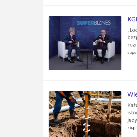
KGH
„Loc
bezp
roz
super
Wie
Każ
istn
jed
kb.pl