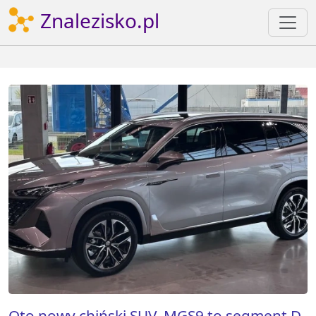
Znalezisko.pl
Oto nowy chiński SUV. MGS9 to segment D,