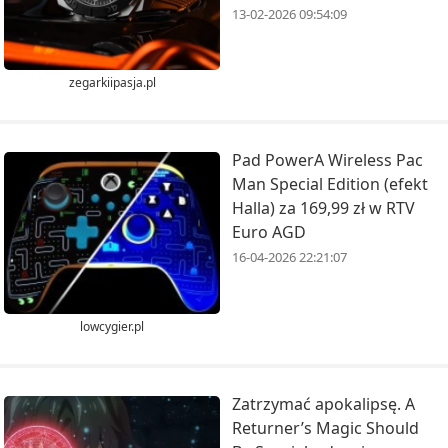
13-02-2026 09:54:09
zegarkiipasja.pl
Pad PowerA Wireless Pac
Man Special Edition (efekt
Halla) za 169,99 zł w RTV
Euro AGD
16-04-2026 22:21:07
lowcygier.pl
Zatrzymać apokalipsę. A
Returner’s Magic Should