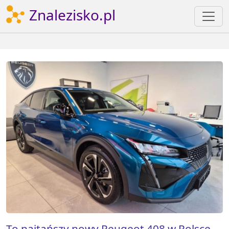
Znalezisko.pl
To najtańszy nowy Peugeot 408 w Polsce.