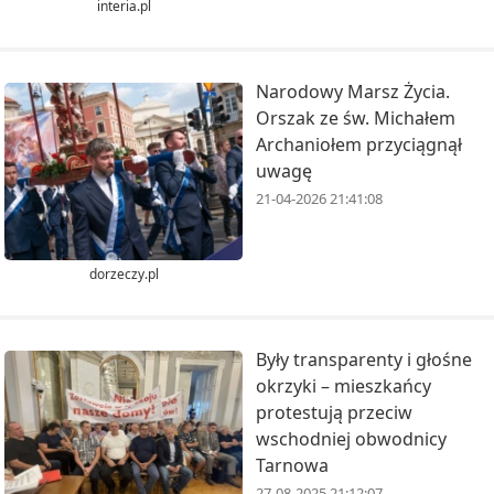
interia.pl
Narodowy Marsz Życia.
Orszak ze św. Michałem
Archaniołem przyciągnął
uwagę
21-04-2026 21:41:08
dorzeczy.pl
Były transparenty i głośne
okrzyki – mieszkańcy
protestują przeciw
wschodniej obwodnicy
Tarnowa
27-08-2025 21:12:07