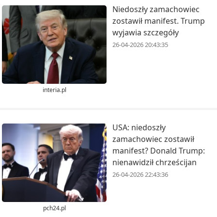
Niedoszły zamachowiec
zostawił manifest. Trump
wyjawia szczegóły
26-04-2026 20:43:35
interia.pl
USA: niedoszły
zamachowiec zostawił
manifest? Donald Trump:
nienawidził chrześcijan
26-04-2026 22:43:36
pch24.pl