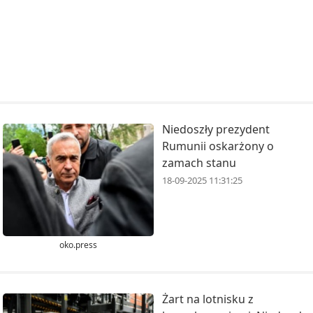
Niedoszły prezydent
Rumunii oskarżony o
zamach stanu
18-09-2025 11:31:25
oko.press
Żart na lotnisku z