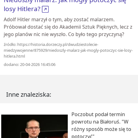
losy Hitlera?
Adolf Hitler marzył o tym, aby zostać malarzem.
Próbował dostać się do Akademii Sztuk Pięknych, lecz z
jego planów nic nie wyszło. Co było tego przyczyną?
źródło: https://historia.dorzeczy.pl/dwudziestolecie-
miedzywojenne/875929/niedoszly-malarz-jak-mogly-potoczyc-sie-losy-
hitlera.html
dodano: 20-04-2026 16:45:06
Inne znaleziska:
Poczobut podał termin
powrotu na Białoruś. "W
różny sposób może się to
potoczyć"