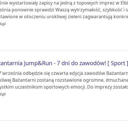
śnie wystartowały zapisy na jedną z topowych imprez w Elb
eśnia ponownie sprawdzi Waszą wytrzymałość, szybkość i 
stawione w otoczeniu urokliwej zieleni zagwarantują konkre
l.pl
antarnia Jump&Run - 7 dni do zawodów! [ Sport 
 7 września odbędzie się czwarta edycja zawodów Bażantar
kliwej Bażantarni zostaną rozstawione ogromne, dmuchane 
ystkim uczestnikom sportowych emocji. Do imprezy zostało 
l.pl