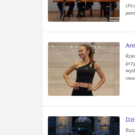
chc
jastr
Ann
Rze
prz
wyd
rzes
Dzi
Rus