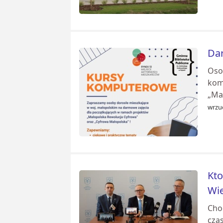
Dar
Oso
kom
„Mał
wrzuc
Kto
Wie
Choć
czas