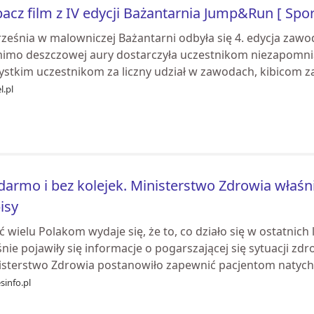
acz film z IV edycji Bażantarnia Jump&Run [ Spor
rześnia w malowniczej Bażantarni odbyła się 4. edycja za
imo deszczowej aury dostarczyła uczestnikom niezapomni
ystkim uczestnikom za liczny udział w zawodach, kibicom za
l.pl
darmo i bez kolejek. Ministerstwo Zdrowia właśni
isy
 wielu Polakom wydaje się, że to, co działo się w ostatnich
nie pojawiły się informacje o pogarszającej się sytuacji z
isterstwo Zdrowia postanowiło zapewnić pacjentom natych.
sinfo.pl