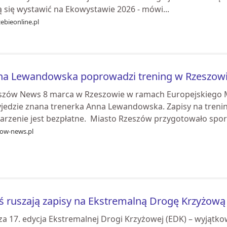
ą się wystawić na Ekowystawie 2026 - mówi...
zebieonline.pl
a Lewandowska poprowadzi trening w Rzeszowie
szów News 8 marca w Rzeszowie w ramach Europejskiego M
yjedzie znana trenerka Anna Lewandowska. Zapisy na trening
arzenie jest bezpłatne. Miasto Rzeszów przygotowało sporą
zow-news.pl
ś ruszają zapisy na Ekstremalną Drogę Krzyżową
za 17. edycja Ekstremalnej Drogi Krzyżowej (EDK) – wyjąt