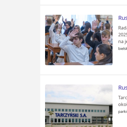
Rus
Rad
202
na j
biels
Rus
Tarc
okoł
park