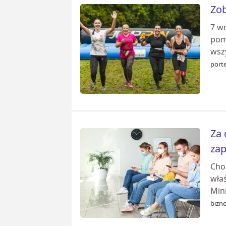
Zob
7 w
pom
wsz
porte
Za 
zap
Choć
właś
Min
bizne