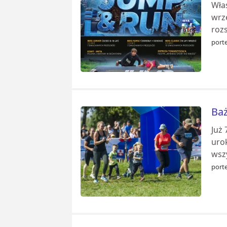
Wła
wrz
roz
porte
Baż
Już
uro
wsz
porte