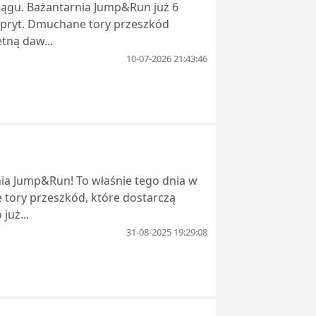
lągu. Bażantarnia Jump&Run już 6
spryt. Dmuchane tory przeszkód
tną daw...
10-07-2026 21:43:46
]
nia Jump&Run! To właśnie tego dnia w
tory przeszkód, które dostarczą
już...
31-08-2025 19:29:08