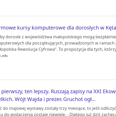
mowe kursy komputerowe dla dorosłych w Kętac
by dorosłe z województwa małopolskiego mogą bezpłatnie 
puterowych dla początkujących, prowadzonych w ramach p
opolska Rewolucja Cyfrowa”. To propozycja dla tych, którz
.info
 pierwszy, ten lepszy. Ruszają zapisy na XXI Ek
lkich. Wójt Wajda i prezes Gruchot ogł...
 do majowej wystawy zostały trzy miesiące, to jeśli odliczyć
u do wydarzenia zostaje niewiele. - Dlatego już dziś zachęc