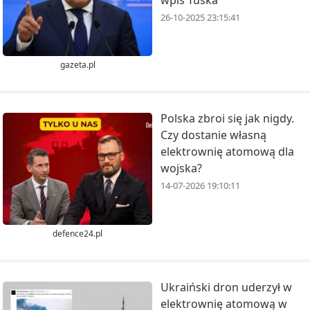
26-10-2025 23:15:41
gazeta.pl
Polska zbroi się jak nigdy.
Czy dostanie własną
elektrownię atomową dla
wojska?
14-07-2026 19:10:11
defence24.pl
Ukraiński dron uderzył w
elektrownię atomową w