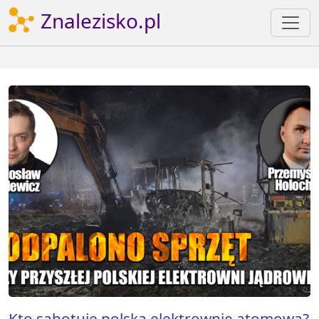
Znalezisko.pl
Kto sabotuje polską elektrownię atomową?