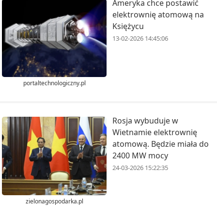
Ameryka chce postawić
elektrownię atomową na
Księżycu
13-02-2026 14:45:06
portaltechnologiczny.pl
Rosja wybuduje w
Wietnamie elektrownię
atomową. Będzie miała do
2400 MW mocy
24-03-2026 15:22:35
zielonagospodarka.pl