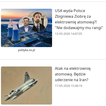
USA wyda Polsce
Zbigniewa Ziobrę za
elektrownię atomową?!
"Nie dodawajmy mu rangi"
13-05-2026 14:47:05
polityka.se.pl
Atak na elektrownię
atomową. Będzie
uderzenie na Iran?
17-05-2026 15:36:19