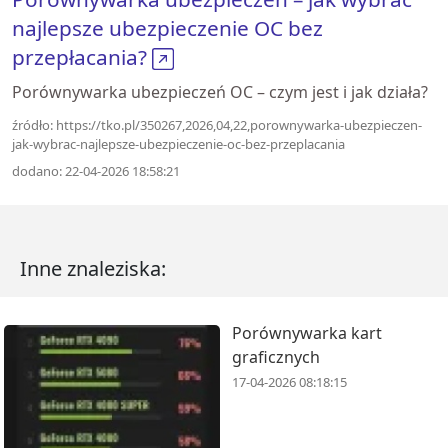
najlepsze ubezpieczenie OC bez
przepłacania?
Porównywarka ubezpieczeń OC – czym jest i jak działa?
źródło: https://tko.pl/350267,2026,04,22,porownywarka-ubezpieczen-
jak-wybrac-najlepsze-ubezpieczenie-oc-bez-przeplacania
dodano: 22-04-2026 18:58:21
Inne znaleziska:
Porównywarka kart
graficznych
17-04-2026 08:18:15