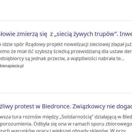
łowie zmierzą się z „siecią żywych trupów”. Inw
 idzie spór Rządowy projekt nowelizacji sieciowej złapał j
imo że miał iść szybszą ścieżką przewidzianą dla ustaw de
dsiębiorcy są jednak przeciw, a wątpliwości nabrała te...
ienapiecie.pl
liwy protest w Biedronce. Związkowcy nie dogadal
rwsza tura rozmów między „Solidarnością” działającą w Bied
 porozumienia. Odbyła się ona w ramach sporu zbioroweg
szych warunków pracy i większej obsady sklepów. W przy...