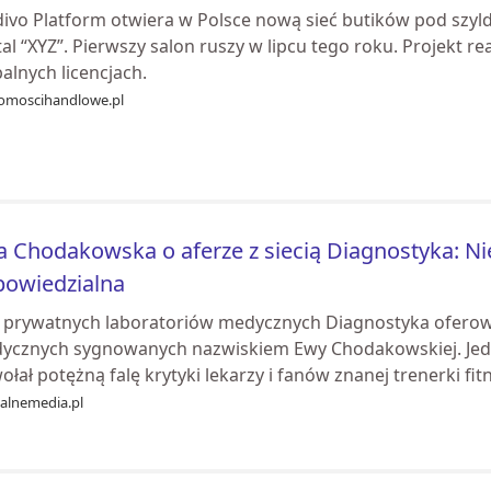
ivo Platform otwiera w Polsce nową sieć butików pod szylde
al “XYZ”. Pierwszy salon ruszy w lipcu tego roku. Projekt re
alnych licencjach.
omoscihandlowe.pl
 Chodakowska o aferze z siecią Diagnostyka: Ni
powiedzialna
ć prywatnych laboratoriów medycznych Diagnostyka ofero
ycznych sygnowanych nazwiskiem Ewy Chodakowskiej. Jeden
łał potężną falę krytyki lekarzy i fanów znanej trenerki fitne
ualnemedia.pl