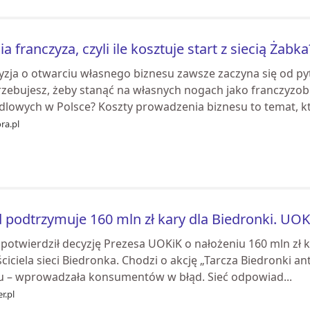
ia franczyza, czyli ile kosztuje start z siecią Żabka
yzja o otwarciu własnego biznesu zawsze zaczyna się od pyt
zebujesz, żeby stanąć na własnych nogach jako franczyzobi
dlowych w Polsce? Koszty prowadzenia biznesu to temat, któ
ra.pl
 podtrzymuje 160 mln zł kary dla Biedronki. UOK
potwierdził decyzję Prezesa UOKiK o nałożeniu 160 mln zł 
ciciela sieci Biedronka. Chodzi o akcję „Tarcza Biedronki an
u – wprowadzała konsumentów w błąd. Sieć odpowiad...
r.pl