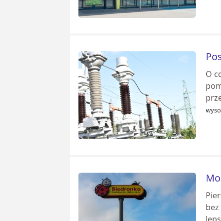
Pos
O co
pom
prze
wysok
Moż
Pie
bez
lep