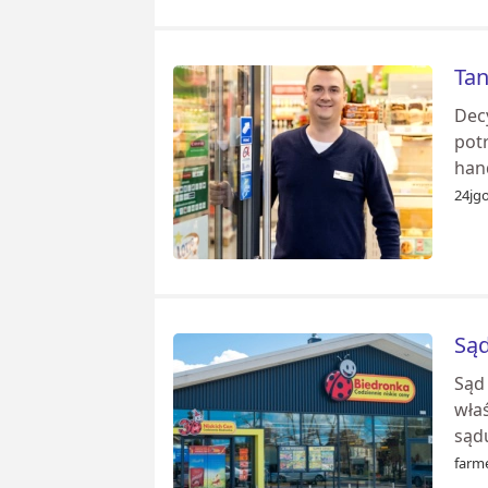
Tan
Dec
potr
han
24jgo
Sąd
Sąd 
właś
sąd
farme