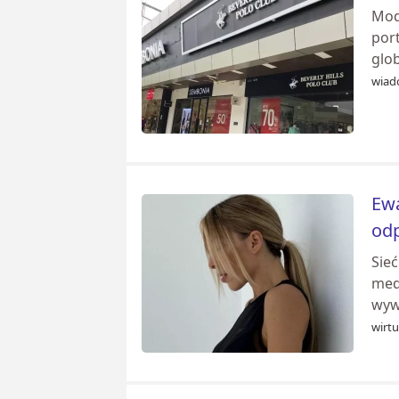
Mod
port
glob
wiad
Ewa
od
Sie
med
wywo
wirt