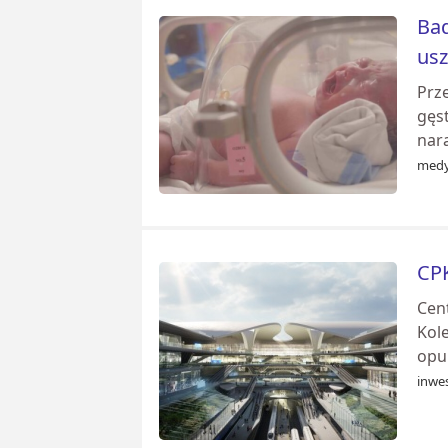
Bad
usz
Prz
gęs
nar
medy
CPK
Cen
Kol
opu
inwes