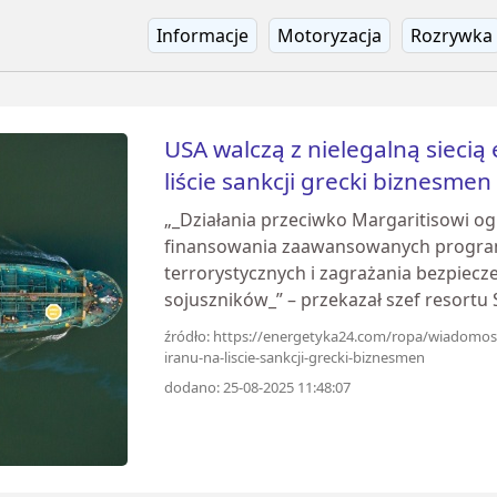
Informacje
Motoryzacja
Rozrywka
USA walczą z nielegalną siecią
liście sankcji grecki biznesmen
„_Działania przeciwko Margaritisowi o
finansowania zaawansowanych program
terrorystycznych i zagrażania bezpiecz
sojuszników_” – przekazał szef resortu 
źródło: https://energetyka24.com/ropa/wiadomosci
iranu-na-liscie-sankcji-grecki-biznesmen
dodano: 25-08-2025 11:48:07