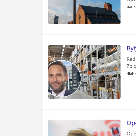
banki
Był
Rad
Zbig
dlaha
Ope
Oper