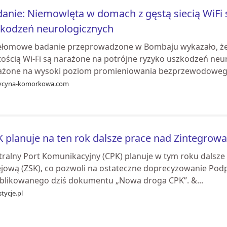
anie: Niemowlęta w domach z gęstą siecią WiFi 
kodzeń neurologicznych
ełomowe badanie przeprowadzone w Bombaju wykazało, ż
tością Wi-Fi są narażone na potrójne ryzyko uszkodzeń neu
ażone na wysoki poziom promieniowania bezprzewodowego z
cyna-komorkowa.com
 planuje na ten rok dalsze prace nad Zintegrowa
tralny Port Komunikacyjny (CPK) planuje w tym roku dalsze
ejową (ZSK), co pozwoli na ostateczne doprecyzowanie Po
blikowanego dziś dokumentu „Nowa droga CPK”. &...
tycje.pl