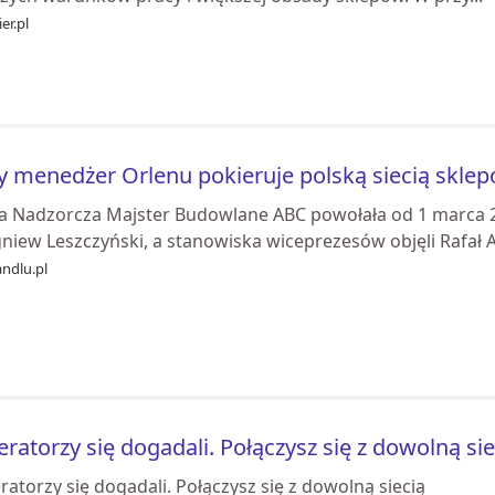
er.pl
y menedżer Orlenu pokieruje polską siecią skle
a Nadzorcza Majster Budowlane ABC powołała od 1 marca 20
niew Leszczyński, a stanowiska wiceprezesów objęli Rafał A
ndlu.pl
ratorzy się dogadali. Połączysz się z dowolną sie
atorzy się dogadali. Połączysz się z dowolną siecią