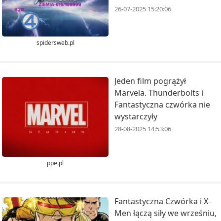
26-07-2025 15:20:06
spidersweb.pl
Jeden film pogrążył
Marvela. Thunderbolts i
Fantastyczna czwórka nie
wystarczyły
28-08-2025 14:53:06
ppe.pl
Fantastyczna Czwórka i X-
Men łączą siły we wrześniu,