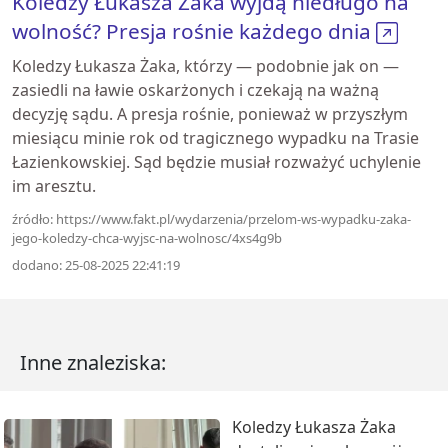
Koledzy Łukasza Żaka wyjdą niedługo na
wolność? Presja rośnie każdego dnia
Koledzy Łukasza Żaka, którzy — podobnie jak on —
zasiedli na ławie oskarżonych i czekają na ważną
decyzję sądu. A presja rośnie, ponieważ w przyszłym
miesiącu minie rok od tragicznego wypadku na Trasie
Łazienkowskiej. Sąd będzie musiał rozważyć uchylenie
im aresztu.
źródło: https://www.fakt.pl/wydarzenia/przelom-ws-wypadku-zaka-
jego-koledzy-chca-wyjsc-na-wolnosc/4xs4g9b
dodano: 25-08-2025 22:41:19
Inne znaleziska:
Koledzy Łukasza Żaka