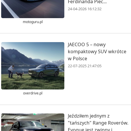
Ferdinanda Piëc...
24-04-2026 16:12:32
motoguru.pl
JAECOO 5 – nowy
kompaktowy SUV wkrótce
w Polsce
22-07-2025 21:47:05
overdrive.pl
Jeździłem jednym z
"tańszych" Range Roverów.
Evoque jest zwinny i