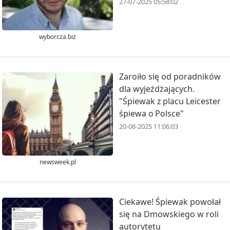
27-07-2025 05:58:02
wyborcza.biz
Zaroiło się od poradników
dla wyjeżdżających.
"Śpiewak z placu Leicester
śpiewa o Polsce"
20-08-2025 11:06:03
newsweek.pl
Ciekawe! Śpiewak powołał
się na Dmowskiego w roli
autorytetu