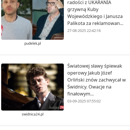
radości z UKARANIA
grzywną Kuby
Wojewódzkiego i Janusza
Palikota za reklamowan...
27-08-2025 22:42:16
pudelek.pl
Światowej sławy śpiewak
operowy Jakub Józef
Orliński znów zachwycał w
Świdnicy. Owacje na
finałowym...
03-09-2025 07:55:02
swidnica24.pl