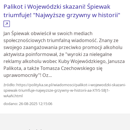
Palikot i Wojewódzki skazani! Śpiewak
triumfuje! "Najwyższe grzywny w historii"
Jan Śpiewak obwieścił w swoich mediach
społecznościowych triumfalną wiadomość. Znany ze
swojego zaangażowania przeciwko promocji alkoholu
aktywista poinformował, że "wyroki za nielegalne
reklamy alkoholu wobec Kuby Wojewódzkiego, Janusza
Palikota, a także Tomasza Czechowskiego się
uprawomocniły"! Oz...
źródło: https://polityka.se.pl/wiadomosci/palikot-i-wojewodzki-skazani-
spiewak-triumfuje-najwyzsze-grzywny-w-historii-aa-XTrS-S8J1-
wAaN.html
dodano: 26-08-2025 12:15:06