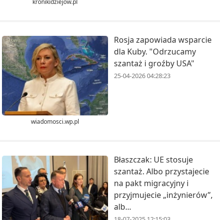
kronikidziejow.pl
Rosja zapowiada wsparcie
dla Kuby. "Odrzucamy
szantaż i groźby USA"
25-04-2026 04:28:23
wiadomosci.wp.pl
Błaszczak: UE stosuje
szantaż. Albo przystajecie
na pakt migracyjny i
przyjmujecie „inżynierów”,
alb...
18-07-2025 12:15:03