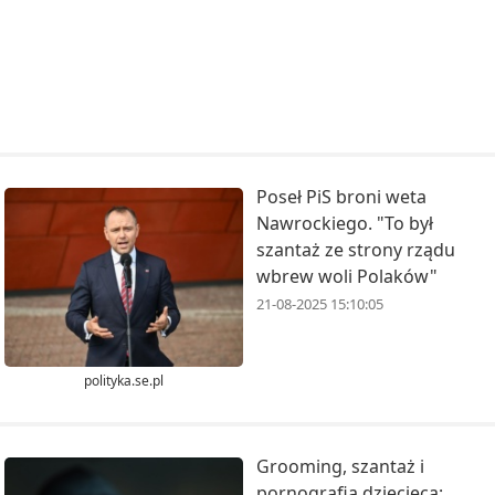
Poseł PiS broni weta
Nawrockiego. "To był
szantaż ze strony rządu
wbrew woli Polaków"
21-08-2025 15:10:05
polityka.se.pl
​Grooming, szantaż i
pornografia dziecięca: