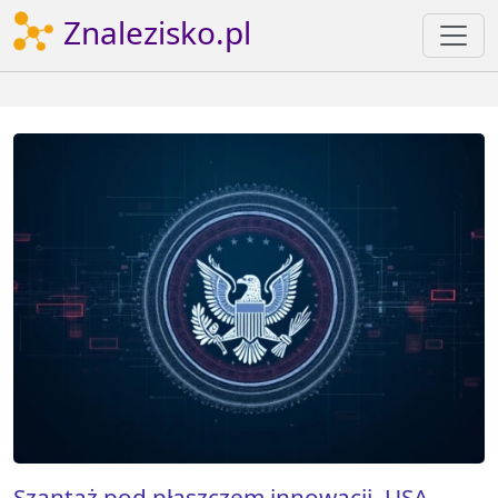
Znalezisko.pl
Szantaż pod płaszczem innowacji. USA