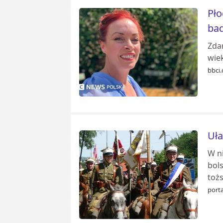
Pło
ba
Zda
wie
bbci.
Uła
W n
bols
tożs
porta