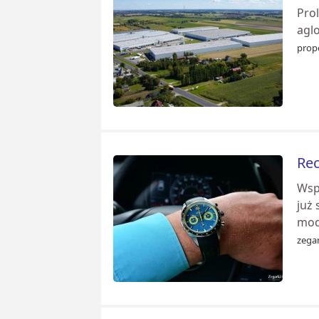
Prol
agl
prop
Rec
Wspó
już 
mod
zegar