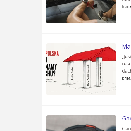
fitma
Mar
„Jes
res
dac
brief.
Gar
Gar