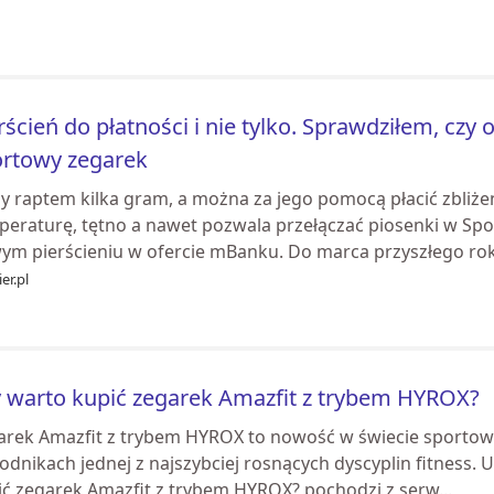
rścień do płatności i nie tylko. Sprawdziłem, cz
rtowy zegarek
y raptem kilka gram, a można za jego pomocą płacić zbliżen
peraturę, tętno a nawet pozwala przełączać piosenki w Spo
ym pierścieniu w ofercie mBanku. Do marca przyszłego rok.
er.pl
 warto kupić zegarek Amazfit z trybem HYROX?
arek Amazfit z trybem HYROX to nowość w świecie sportow
dnikach jednej z najszybciej rosnących dyscyplin fitness. U
ić zegarek Amazfit z trybem HYROX? pochodzi z serw...