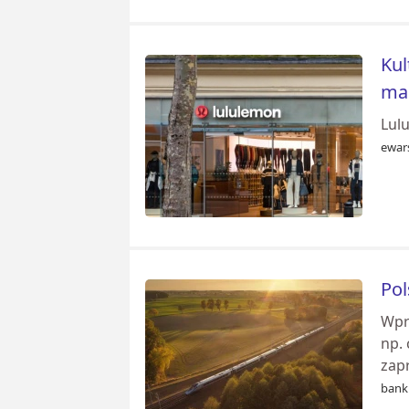
Kul
ma
Lul
ewar
Pol
Wpr
np. 
zapr
banki