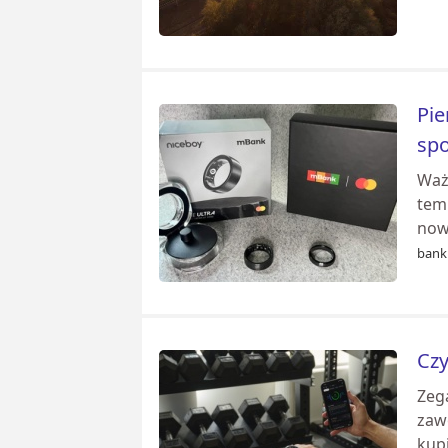
Pie
spo
Waż
tem
now
banki
Czy
Zeg
zawo
kup