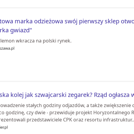
towa marka odzieżowa swój pierwszy sklep otwo
rka gwiazd"
ulemon wkracza na polski rynek.
szawa.pl
ska kolej jak szwajcarski zegarek? Rząd ogłasza 
owadzenie stałych godziny odjazdów, a także zwiększenie 
co godzinę, czy dwie - przewiduje projekt Horyzontalnego R
ezentowali przedstawiciele CPK oraz resortu infrastruktur..
er.pl