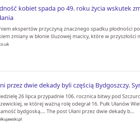
dność kobiet spada po 49. roku życia wskutek zm
dania
niem ekspertów przyczyną znacznego spadku płodności po 
kiem zmiany w błonie śluzowej macicy, które w przyszłości 
co.uk
ni przez dwie dekady byli częścią Bydgoszczy. Sy
iedzielę 26 lipca przypadnie 106. rocznica bitwy pod Szczu
zewickiej, w której ważną rolę odegrał 16. Pułk Ułanów Wie
amość bydgoską.... The post Ułani przez dwie dekady b...
lkujawski.pl