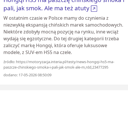
pali, jak smok. Ale ma też atuty
W ostatnim czasie w Polsce mamy do czynienia z
niezwykłą ekspansją chińskich marek samochodowych.
Niektóre zdobyły mocną pozycję na rynku, inne wciąż
wydają się egzotyczne. Do tej drugiej kategorii trzeba
zaliczyć markę Hongqi, która oferuje luksusowe
modele, z SUV-em HS5 na czele.
źródło: https://motoryzacja.interia.pl/testy/news-hongqi-hs5-ma-
paszcze-chinskiego-smoka-i-pali-jak-smok-ale-m,nId,23477295
dodano: 17-05-2026 08:50:09