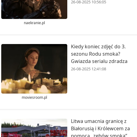
26-08-2025 10:56:05
naekranie.pl
Kiedy koniec zdjęć do 3.
sezonu Rodu smoka?
Gwiazda serialu zdradza
26-08-2025 12:41:08
moviesroom.pl
Litwa umacnia granicę z
Białorusią i Królewcem za
pomocą „zębów smoka”