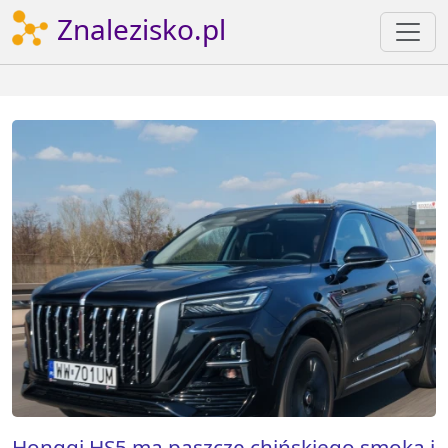
Znalezisko.pl
Hongqi HS5 ma paszczę chińskiego smoka i