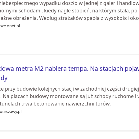
niebezpiecznego wypadku doszło w jednej z galerii handlow
omymi schodami, kiedy nagle stopień, na którym stała, po p
ażne obrażenia. Według strażaków spadła z wysokości oko.
oze.onet.pl
owa metra M2 nabiera tempa. Na stacjach pojaw
ndy
ce przy budowie kolejnych stacji w zachodniej części drugi
ę. Na placach budowy montowane są już schody ruchome i wi
 tunelach trwa betonowanie nawierzchni torów.
ewarszawy.pl