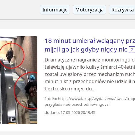
Informacje
Motoryzacja
Rozrywka
18 minut umierał wciągany pr
mijali go jak gdyby nigdy nic
Dramatyczne nagranie z monitoringu 
telewizję ujawniło kulisy śmierci 40-l
został uwięziony przez mechanizm ruc
minut nikt z przechodniów nie udzielił
beztrosko minęło du...
źródło: https://www.fakt.pl/wydarzenia/swiat/tr
przygladali-sie-przechodnie/vngqvsf
dodano: 17-05-2026 20:19:45