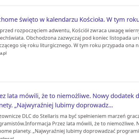
home święto w kalendarzu Kościoła. W tym roku
 przed rozpoczęciem adwentu, Kościół zwraca uwagę wiernyc
echświata. Obchodzona zazwyczaj pod koniec listopada ur
czącego się roku liturgicznego. W tym roku przypada ona na
ia.pl
ez lata mówili, że to niemożliwe. Nowy dodatek 
nety. „Najwyraźniej lubimy doprowadz...
zownicze DLC do Stellaris ma być spełnieniem marzeń grac
gramistów.Informacja Przez lata mówili, że to niemożliwe.
home planety. „Najwyraźniej lubimy doprowadzać programist
nline.pl