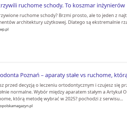
rzywili ruchome schody. To koszmar inżynierów
rzywione ruchome schody? Brzmi prosto, ale to jeden z naj
mentów architektury użytkowej. Dlatego są ekstremalnie rz
wp.pl
odonta Poznań – aparaty stałe vs ruchome, któ
sz przed decyzją o leczeniu ortodontycznym i czujesz się p
ełnie normalne. Wybór między aparatem stałym a Artykuł Or
home, którą metodę wybrać w 2025? pochodzi z serwisu...
kopolskamagazyn.pl