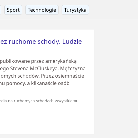
Sport
Technologie
Turystyka
zez ruchome schody. Ludzie
opublikowane przez amerykańską
etniego Stevena McCluskeya. Mężczyzna
homych schodów. Przez osiemnaście
 mu pomocy, a kilkanaście osób
agedia-na-ruchomych-schodach-wszystkiemu-