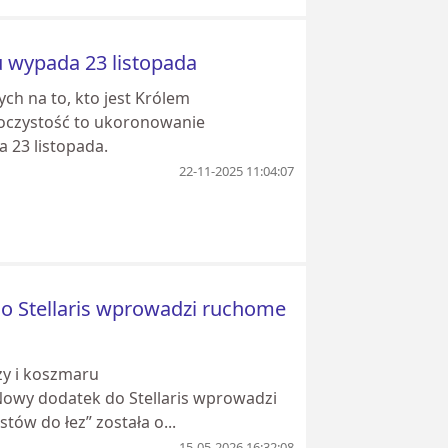
 wypada 23 listopada
h na to, kto jest Królem
oczystość to ukoronowanie
 23 listopada.
22-11-2025 11:04:07
do Stellaris wprowadzi ruchome
zy i koszmaru
 Nowy dodatek do Stellaris wprowadzi
ów do łez” została o...
15-05-2026 16:32:08