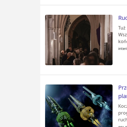
Ruc
Tuż
Wsz
koń
inter
Prz
pla
Koc
pro
ruc
gry-o