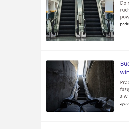
Do 
ruch
pow
podr
Bud
wi
Pra
faz
a w
zyci