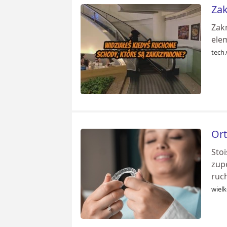
Zak
Zak
ele
tech.
Ort
Stoi
zup
ruc
wiel