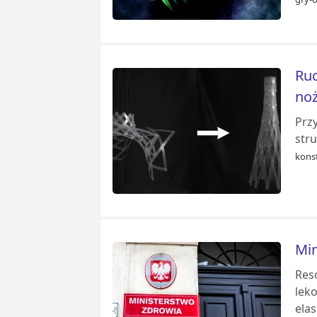
Ruc
no
Prz
str
konst
Min
Res
leko
elas