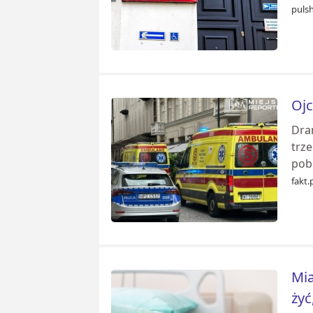
pulsh
Ojc
Dra
trze
pobl
fakt.
Mia
żyć