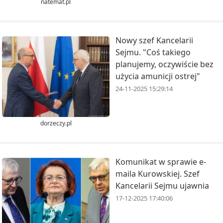
natemat.pl
Nowy szef Kancelarii
Sejmu. "Coś takiego
planujemy, oczywiście bez
użycia amunicji ostrej"
24-11-2025 15:29:14
dorzeczy.pl
Komunikat w sprawie e-
maila Kurowskiej. Szef
Kancelarii Sejmu ujawnia
17-12-2025 17:40:06