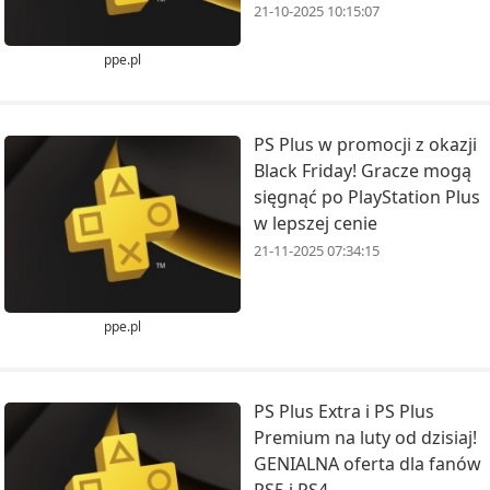
21-10-2025 10:15:07
ppe.pl
PS Plus w promocji z okazji
Black Friday! Gracze mogą
sięgnąć po PlayStation Plus
w lepszej cenie
21-11-2025 07:34:15
ppe.pl
PS Plus Extra i PS Plus
Premium na luty od dzisiaj!
GENIALNA oferta dla fanów
PS5 i PS4