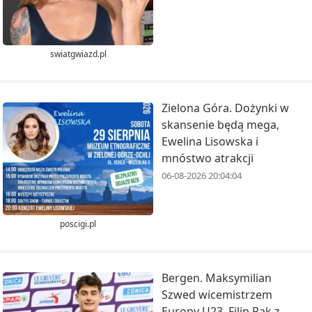
swiatgwiazd.pl
Zielona Góra. Dożynki w
skansenie będą mega,
Ewelina Lisowska i
mnóstwo atrakcji
06-08-2026 20:04:04
poscigi.pl
Bergen. Maksymilian
Szwed wicemistrzem
Europy U23. Filip Rak z