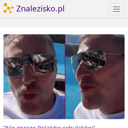
Znalezisko.pl
"Nie znoszę Polaków cebulaków".