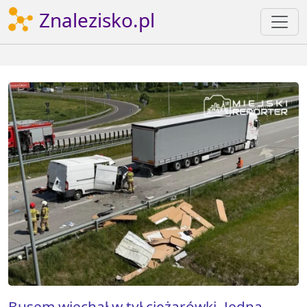
Znalezisko.pl
Busem wjechał w tył ciężarówki. Jedna