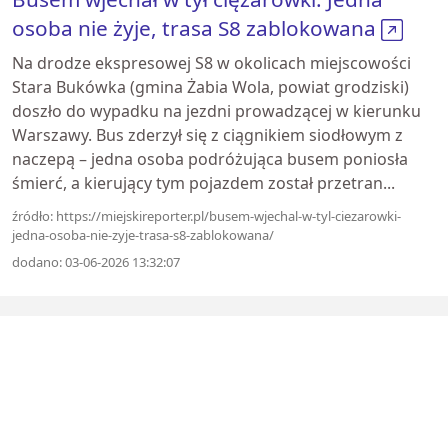
osoba nie żyje, trasa S8 zablokowana
Na drodze ekspresowej S8 w okolicach miejscowości
Stara Bukówka (gmina Żabia Wola, powiat grodziski)
doszło do wypadku na jezdni prowadzącej w kierunku
Warszawy. Bus zderzył się z ciągnikiem siodłowym z
naczepą – jedna osoba podróżująca busem poniosła
śmierć, a kierujący tym pojazdem został przetran...
źródło: https://miejskireporter.pl/busem-wjechal-w-tyl-ciezarowki-
jedna-osoba-nie-zyje-trasa-s8-zablokowana/
dodano: 03-06-2026 13:32:07