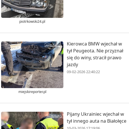
piotrkowski24.pl
Kierowca BMW wjechał w
tył Peugeota. Nie przyznał
się do winy, stracił prawo
jazdy
09-02-2026 22:40:22
miejskireporter.pl
Pijany Ukrainiec wjechał w
tył innego auta na Białołęce
10-03-2026 17:19:06