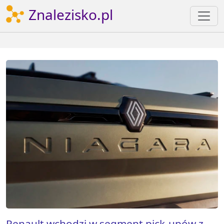
Znalezisko.pl
Renault wchodzi w segment pick-upów z