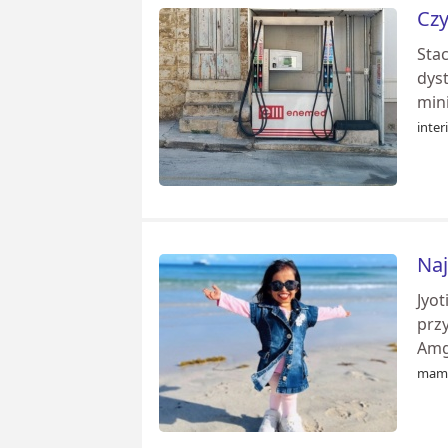
Czy
Sta
dys
min
inter
Naj
Jyot
przy
Amge
mama