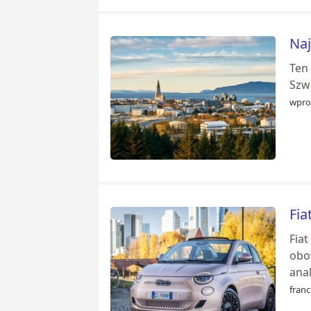
Naj
Ten 
Szwa
wpro
Fia
Fia
obo
ana
franc