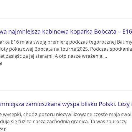
a najmniejsza kabinowa koparka Bobcata – E16 R
arka E16 miała swoją premierę podczas tegorocznej Baumy, d
loty pokazowej Bobcata na tourne 2025. Podczas spotkania 
t zasiąść za jej sterami. A oto nasze wrażenia,...
l
mniejsza zamieszkana wyspa blisko Polski. Leży 
e wysepki, choć z pozoru niecywilizowane często mają swo
dują się tuż za naszą zachodnią granicą. Ta was zauroczy.
st.pl