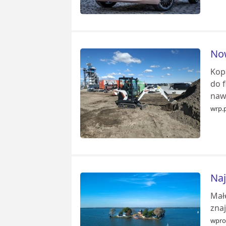
Now
Kop
do f
nawe
wrp.p
Naj
Mał
znaj
wpro