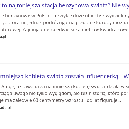
 to najmniejsza stacja benzynowa świata? Nie 
cje benzynowe w Polsce to zwykle duże obiekty z wydzielon
trybutorami. Jednak podróżując na południe Europy można n
iaturowej. Zajmują one zaledwie kilka metrów kwadratowyc
ia.pl
mniejsza kobieta świata została influencerką. "W
i Amge, uznawana za najmniejszą kobietę świata, działa w si
ciąga uwagę nie tylko wyglądem, ale też historią, która por
 ma zaledwie 63 centymetry wzrostu i od lat figuruje...
du.pl