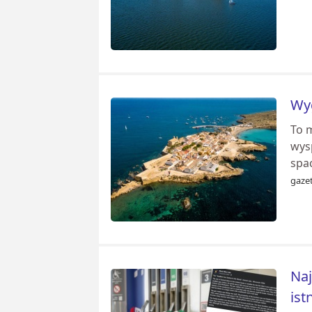
Wyg
To m
wys
spa
gazet
Naj
ist