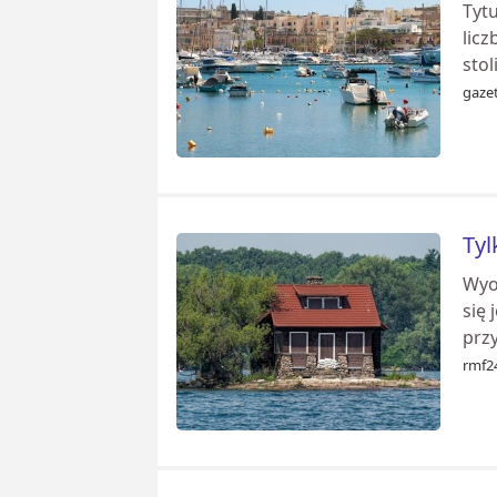
Tyt
licz
stol
gazet
Tyl
Wyo
się
przy
rmf24