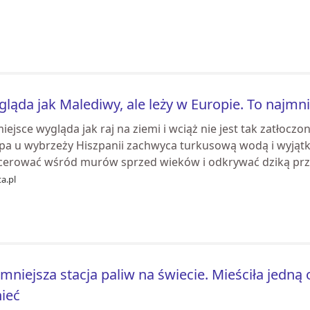
ląda jak Malediwy, ale leży w Europie. To najm
iejsce wygląda jak raj na ziemi i wciąż nie jest tak zatłoczo
pa u wybrzeży Hiszpanii zachwyca turkusową wodą i wyją
cerować wśród murów sprzed wieków i odkrywać dziką przy
a.pl
mniejsza stacja paliw na świecie. Mieściła jedną
nieć