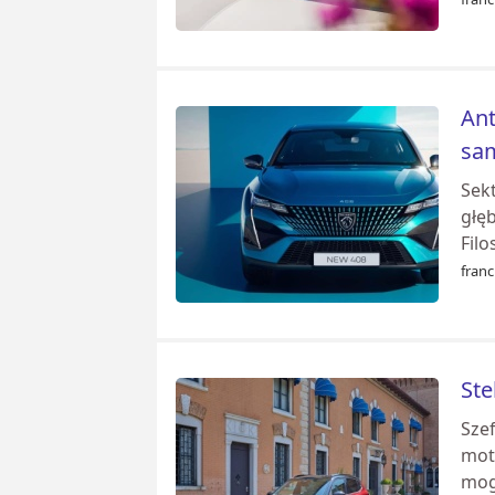
Ant
sa
Sekt
głę
Filo
franc
Ste
Szef
mot
mog