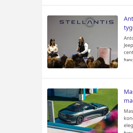
Ant
tyg
Anto
Jeep
cent
franc
Mas
mar
Mase
konc
eleg
franc