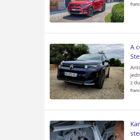
franc
A c
Ste
Anto
jed
z du
franc
Kar
ste