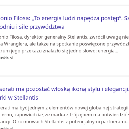
onio Filosa: „To energia ludzi napędza postęp”. 
odniu i sile przywództwa
nio Filosa, dyrektor generalny Stellantis, zwrócił uwagę nie
a Wranglera, ale także na spotkanie poświęcone przywództw
rum jego przekazu znalazło się jedno słowo: energia...
uskie.pl
erati ma pozostać włoską ikoną stylu i elegancji.
ki w Stellantis
rati ma być jednym z elementów nowej globalnej strategii St
ernu, zapowiedział, że marka z trójzębem ma potwierdzić sw
ancji. O rozmowach Stellantis z potencjalnymi partnerami..
uskie.pl