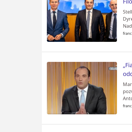
Fil
Stel
Dyr
Nad
franc
„Fi
odd
Mark
pozw
Anto
franc