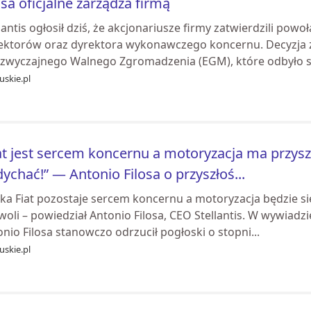
osa oficjalne zarządza firmą
lantis ogłosił dziś, że akcjonariusze firmy zatwierdzili powo
ektorów oraz dyrektora wykonawczego koncernu. Decyzja z
zwyczajnego Walnego Zgromadzenia (EGM), które odbyło si
uskie.pl
at jest sercem koncernu a motoryzacja ma przyszło
ychać!” — Antonio Filosa o przyszłoś...
a Fiat pozostaje sercem koncernu a motoryzacja będzie się 
oli – powiedział Antonio Filosa, CEO Stellantis. W wywiadzie 
nio Filosa stanowczo odrzucił pogłoski o stopni...
uskie.pl