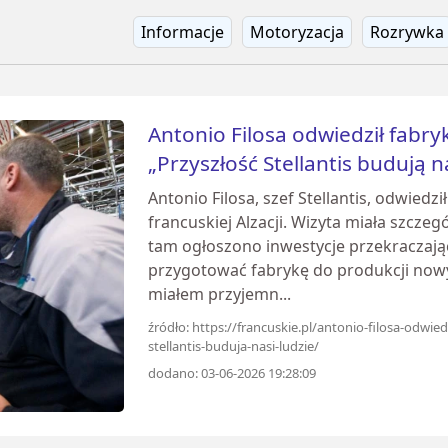
Informacje
Motoryzacja
Rozrywka
Antonio Filosa odwiedził fabryk
„Przyszłość Stellantis budują n
Antonio Filosa, szef Stellantis, odwiedz
francuskiej Alzacji. Wizyta miała szcze
tam ogłoszono inwestycje przekraczając
przygotować fabrykę do produkcji now
miałem przyjemn...
źródło: https://francuskie.pl/antonio-filosa-odwiedz
stellantis-buduja-nasi-ludzie/
dodano: 03-06-2026 19:28:09