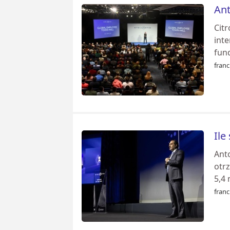
Ant
Citr
inte
fund
franc
Ile
Anto
otrz
5,4 
franc