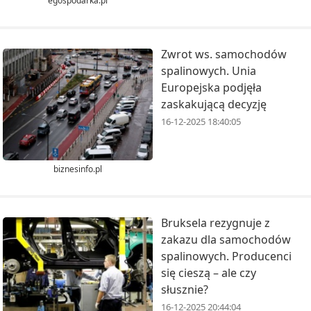
egospodarka.pl
Zwrot ws. samochodów
spalinowych. Unia
Europejska podjęła
zaskakującą decyzję
16-12-2025 18:40:05
biznesinfo.pl
Bruksela rezygnuje z
zakazu dla samochodów
spalinowych. Producenci
się cieszą – ale czy
słusznie?
16-12-2025 20:44:04