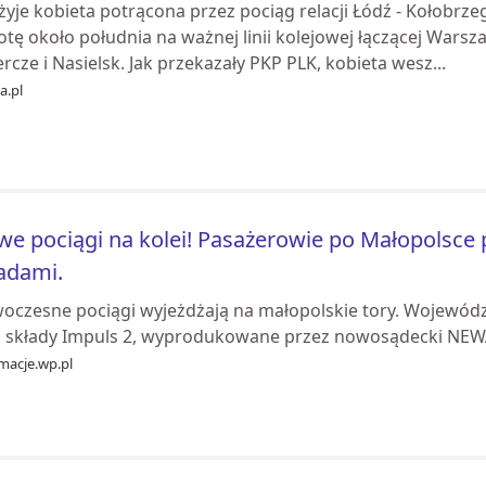
 żyje kobieta potrącona przez pociąg relacji Łódź - Kołobr
otę około południa na ważnej linii kolejowej łączącej Wars
rcze i Nasielsk. Jak przekazały PKP PLK, kobieta wesz...
ia.pl
e pociągi na kolei! Pasażerowie po Małopolsc
adami.
oczesne pociągi wyjeżdżają na małopolskie tory. Wojewód
 składy Impuls 2, wyprodukowane przez nowosądecki NEW
macje.wp.pl