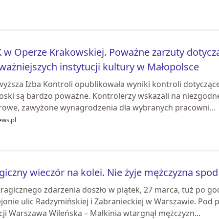
 w Operze Krakowskiej. Poważne zarzuty dotyczą
ważniejszych instytucji kultury w Małopolsce
wyższa Izba Kontroli opublikowała wyniki kontroli dotyczą
oski są bardzo poważne. Kontrolerzy wskazali na niezgodne
rowe, zawyżone wynagrodzenia dla wybranych pracowni...
ews.pl
giczny wieczór na kolei. Nie żyje mężczyzna spo
tragicznego zdarzenia doszło w piątek, 27 marca, tuż po go
jonie ulic Radzymińskiej i Zabranieckiej w Warszawie. Pod
cji Warszawa Wileńska – Małkinia wtargnął mężczyzn...