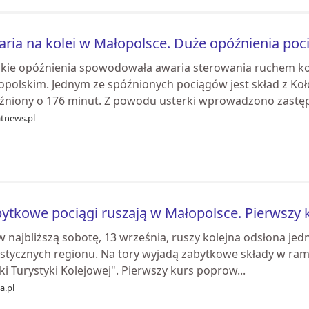
ria na kolei w Małopolsce. Duże opóźnienia po
lkie opóźnienia spowodowała awaria sterowania ruchem ko
opolskim. Jednym ze spóźnionych pociągów jest skład z Koł
źniony o 176 minut. Z powodu usterki wprowadzono zastęp
atnews.pl
ytkowe pociągi ruszają w Małopolsce. Pierwszy 
w najbliższą sobotę, 13 września, ruszy kolejna odsłona jedn
ystycznych regionu. Na tory wyjadą zabytkowe składy w rama
ki Turystyki Kolejowej". Pierwszy kurs poprow...
ia.pl