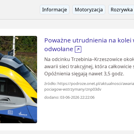
Informacje
Motoryzacja
Rozrywka
Poważne utrudnienia na kolei 
odwołane
Na odcinku Trzebinia–Krzeszowice okoł
awarii sieci trakcyjnej, która całkowici
Opóźnienia sięgają nawet 3,5 godz.
źródło: https://podroze.onet.pl/aktualnosci/awaria
pociagow-wstrzymany/znp03dv
dodano: 03-06-2026 22:22:06