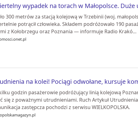
ertelny wypadek na torach w Małopolsce. Duże u
o 300 metrów za stacją kolejową w Trzebinii (woj. małopol
ertelnie potrącił człowieka. Składem podróżowało 190 pasa
ymi z Kołobrzegu oraz Poznania — informuje Radio Krakó...
omosci.onet.pl
udnienia na kolei! Pociągi odwołane, kursuje ko
kilku godzin pasażerowie podróżujący linią kolejową Pozn
yć się z poważnymi utrudnieniami. Ruch Artykuł Utrudnienia
unikacja zastępcza pochodzi z serwisu WIELKOPOLSKA.
kopolskamagazyn.pl