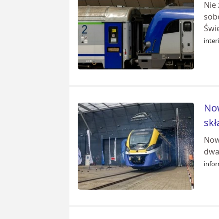
Nie
sob
Świe
inter
Now
skł
Now
dwa
infor