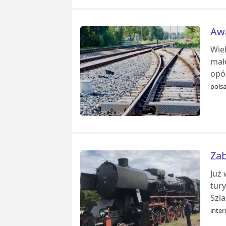
Awa
Wie
mał
opó
pols
Zab
Już 
tur
Szla
inter