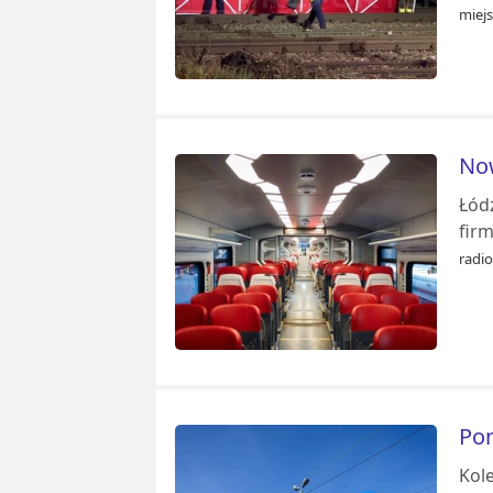
miejs
Now
Łód
firm
radio
Pon
Kol