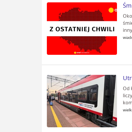
Śmi
Okoł
śmi
inn
wiad
Utr
Od 
licz
kom
wiel