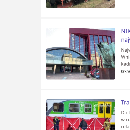
NIK
naj
Naj
Wni
kad
krkn
Tra
Do 
w re
rela