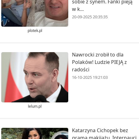
sobie z synem. Fanki pieją
w k...
20-09-2025 20:35:35
plotek.pl
Nawrocki zrobił to dla
Polaków! Ludzie PIEJĄ z
radości
16-10-2025 19:21:03
lelum.pl
Katarzyna Cichopek bez
grama makijażu. Internauci