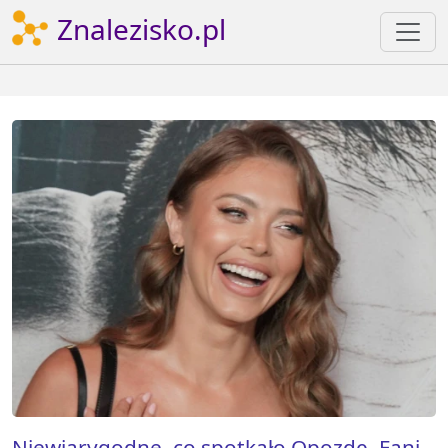
Znalezisko.pl
Niewiarygodne, co spotkało Opozdę. Fani