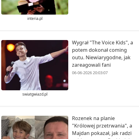
interia.pl
Wygrał "The Voice Kids", a
potem dokonał coming
outu. Niewiarygodne, jak
zareagowali fani
06-06-2026 20:03:07
swiatgwiazd.pl
Rozenek na planie
"Królowej przetrwania", a
Majdan pokazał, jak radzi