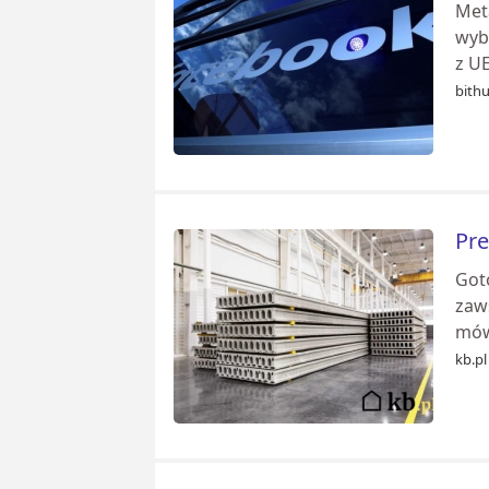
Met
wyb
z UE
bithu
Pre
Got
zaws
mów
kb.pl