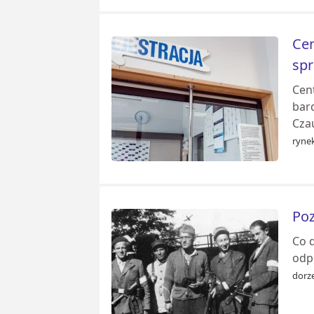
Cen
spr
Cen
bar
Czau
ryne
Poz
Co 
odp
dorze