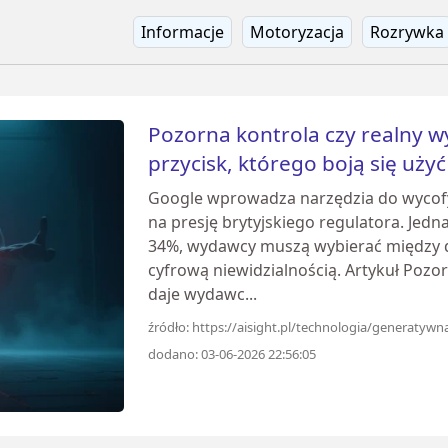
Informacje
Motoryzacja
Rozrywka
Pozorna kontrola czy realny 
przycisk, którego boją się uży
Google wprowadza narzędzia do wycofyw
na presję brytyjskiego regulatora. Jed
34%, wydawcy muszą wybierać między
cyfrową niewidzialnością. Artykuł Pozo
daje wydawc...
źródło: https://aisight.pl/technologia/generatyw
dodano: 03-06-2026 22:56:05