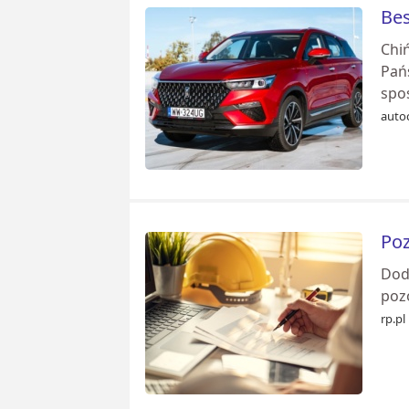
Bes
Chi
Pańs
spos
auto
Poz
Dod
poz
rp.pl