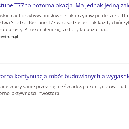
tune T77 to pozorna okazja. Ma jednak jedną zal
ńskich aut przybywa dosłownie jak grzybów po deszczu. Do P
twa Środka. Bestune T77 w zasadzie jest jak każdy chińczyk
ób prosty. Przekonałem się, ze to tylko pozorna...
centrum.pl
orna kontynuacja robót budowlanych a wygaśni
ane wpisy same przez się nie świadczą o kontynuowaniu b
ornej aktywności inwestora.