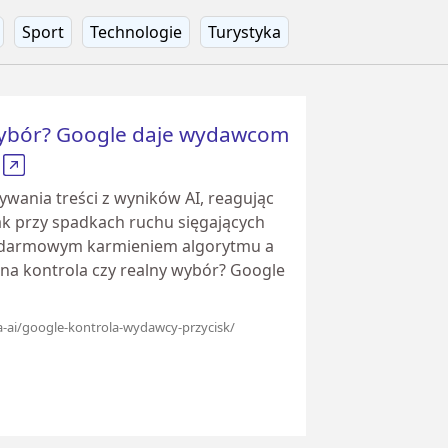
Sport
Technologie
Turystyka
wybór? Google daje wydawcom
ć
ania treści z wyników AI, reagując
nak przy spadkach ruchu sięgających
 darmowym karmieniem algorytmu a
rna kontrola czy realny wybór? Google
na-ai/google-kontrola-wydawcy-przycisk/