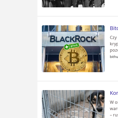
Bit
Czy
kry
poz
bithu
Kon
W os
war
– r