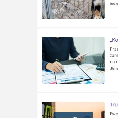
besk
„Ko
Prz
zami
na n
dlaha
Tru
Ewe