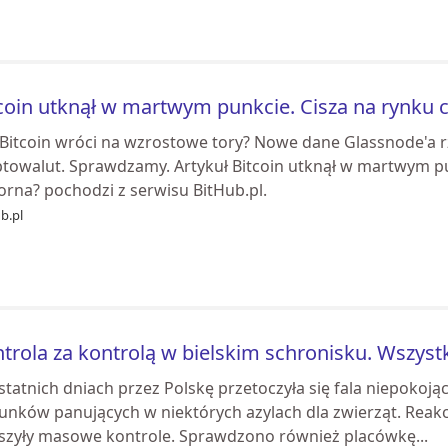
coin utknął w martwym punkcie. Cisza na rynku c
 Bitcoin wróci na wzrostowe tory? Nowe dane Glassnode'a rz
ptowalut. Sprawdzamy. Artykuł Bitcoin utknął w martwym pun
orna? pochodzi z serwisu BitHub.pl.
b.pl
trola za kontrolą w bielskim schronisku. Wszyst
tatnich dniach przez Polskę przetoczyła się fala niepokoj
unków panujących w niektórych azylach dla zwierząt. Rea
uszyły masowe kontrole. Sprawdzono również placówkę...