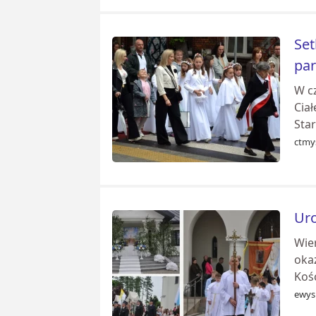
Set
par
W c
Cia
Star
ctmy
Uro
Wier
oka
Kośc
ewys