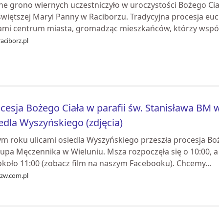
zne grono wiernych uczestniczyło w uroczystości Bożego Cia
świętszej Maryi Panny w Raciborzu. Tradycyjna procesja euc
cami centrum miasta, gromadząc mieszkańców, którzy wspóln
aciborz.pl
cesja Bożego Ciała w parafii św. Stanisława BM w
edla Wyszyńskiego (zdjęcia)
m roku ulicami osiedla Wyszyńskiego przeszła procesja Boż
kupa Męczennika w Wieluniu. Msza rozpoczęła się o 10:00, 
około 11:00 (zobacz film na naszym Facebooku). Chcemy...
ozw.com.pl