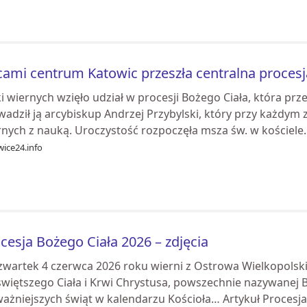
cami centrum Katowic przeszła centralna procesj
i wiernych wzięło udział w procesji Bożego Ciała, która prz
adził ją arcybiskup Andrzej Przybylski, który przy każdym z
nych z nauką. Uroczystość rozpoczęła msza św. w kościele..
ice24.info
cesja Bożego Ciała 2026 – zdjęcia
zwartek 4 czerwca 2026 roku wierni z Ostrowa Wielkopolski
świętszego Ciała i Krwi Chrystusa, powszechnie nazywanej 
ażniejszych świąt w kalendarzu Kościoła… Artykuł Procesja 