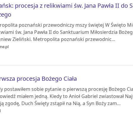
ńsk: procesja z relikwiami św. Jana Pawła II do 
żego
ropolita poznański przewodniczy mszy świętej W Święto Mił
kwiami św. Jana Pawła II do Sanktuarium Miłosierdzia Boże
niew Zieliński. Metropolita poznański przewodnic...
ne.pl
rwsza procesja Bożego Ciała
y postawiłem sobie pytanie o pierwszą procesję Bożego Ciała
wiedź miałem jedną. Kiedy to Anioł Gabriel zwiastował Naj
ą zgodę, Duch Święty zstąpił na Nią, a Syn Boży zam...
l