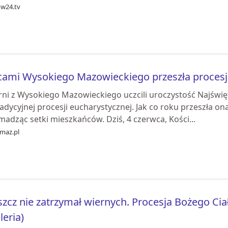
ow24.tv
cami Wysokiego Mazowieckiego przeszła procesj
rni z Wysokiego Mazowieckiego uczcili uroczystość Najświęt
adycyjnej procesji eucharystycznej. Jak co roku przeszła o
adząc setki mieszkańców. Dziś, 4 czerwca, Kości...
maz.pl
zcz nie zatrzymał wiernych. Procesja Bożego Cia
leria)