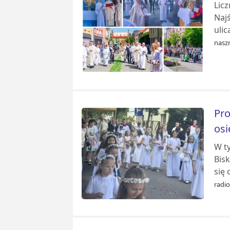
Lic
Naj
uli
naszr
Pro
osi
W ty
Bis
się 
radi