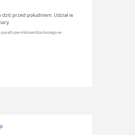
n dziś przed południem. Udział w
iary.
-w-parafii-pw-milosierdzia-bozego-w-
P