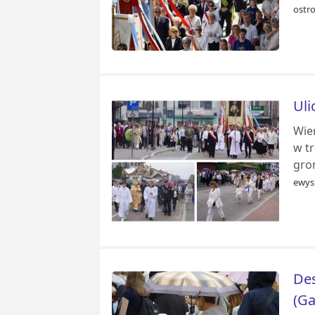
ostr
Uli
Wie
w tr
grom
ewys
Des
(Ga