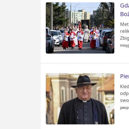
Gda
Bo
Met
reli
Zbig
misyj
Pie
Kied
odpo
swoj
jaw.p