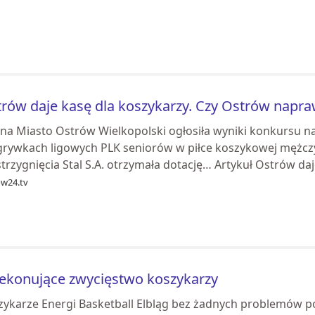
rów daje kasę dla koszykarzy. Czy Ostrów napraw
na Miasto Ostrów Wielkopolski ogłosiła wyniki konkursu n
grywkach ligowych PLK seniorów w piłce koszykowej mężczy
trzygnięcia Stal S.A. otrzymała dotację… Artykuł Ostrów daje
ow24.tv
ekonujące zwycięstwo koszykarzy
zykarze Energi Basketball Elbląg bez żadnych problemów 