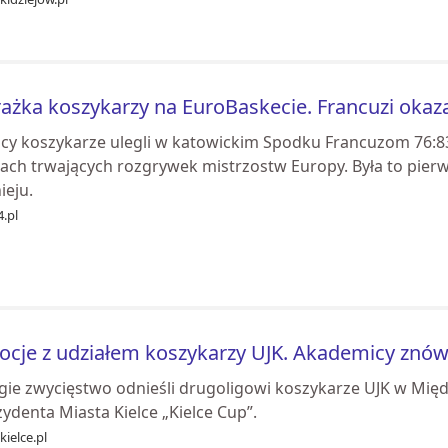
ażka koszykarzy na EuroBaskecie. Francuzi okazali
lscy koszykarze ulegli w katowickim Spodku Francuzom 76:8
ach trwających rozgrywek mistrzostw Europy. Była to pier
ieju.
.pl
cje z udziałem koszykarzy UJK. Akademicy znów
gie zwycięstwo odnieśli drugoligowi koszykarze UJK w Mi
ydenta Miasta Kielce „Kielce Cup”.
kielce.pl