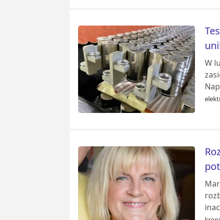
Tes
uni
W l
zas
Napę
elekt
Roz
pot
Mar
rozb
inac
kroni