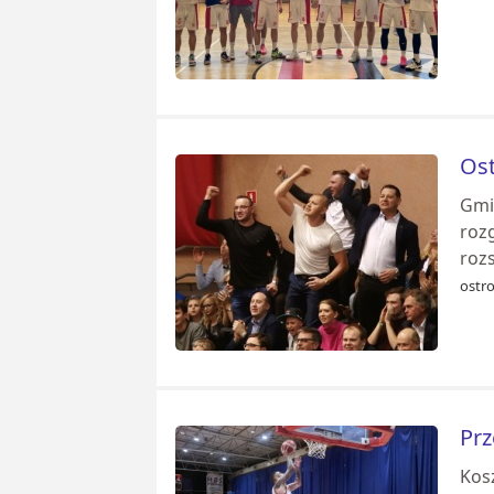
Ost
Gmi
roz
rozs
ostr
Prz
Kos