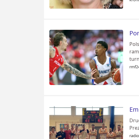
Por
​Po
ram
turn
rmf24
Emo
Dru
Prez
radio