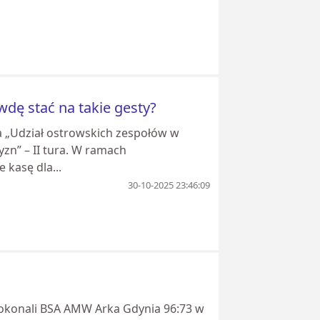
dę stać na takie gesty?
a „Udział ostrowskich zespołów w
zn” – II tura. W ramach
 kasę dla...
30-10-2025 23:46:09
pokonali BSA AMW Arka Gdynia 96:73 w