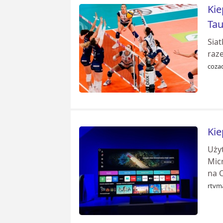
Kie
Tau
Sia
raz
cozad
Kie
Uży
Mic
na C
rtvm