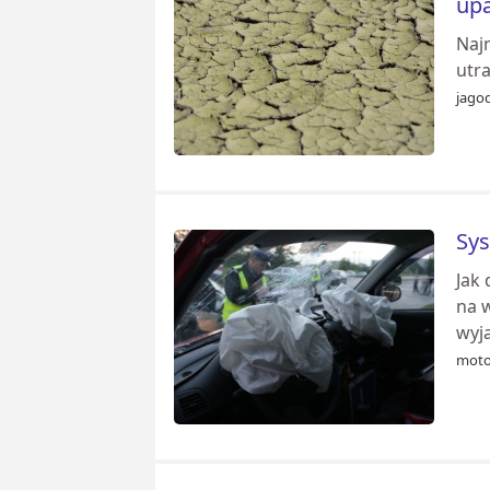
upa
Naj
utr
jago
Sys
Jak
na 
wyj
moto