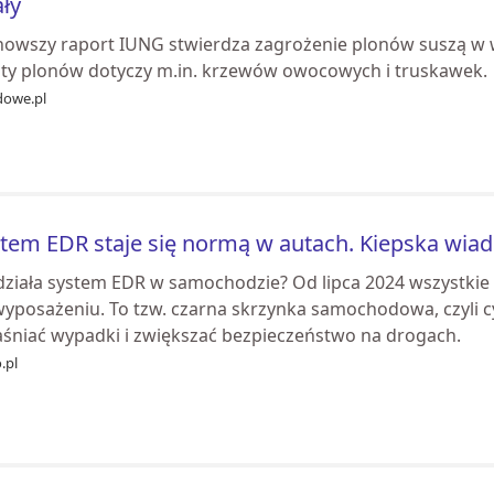
ły
nowszy raport IUNG stwierdza zagrożenie plonów suszą w 
aty plonów dotyczy m.in. krzewów owocowych i truskawek.
dowe.pl
tem EDR staje się normą w autach. Kiepska wi
 działa system EDR w samochodzie? Od lipca 2024 wszystkie
wyposażeniu. To tzw. czarna skrzynka samochodowa, czyli 
aśniać wypadki i zwiększać bezpieczeństwo na drogach.
.pl