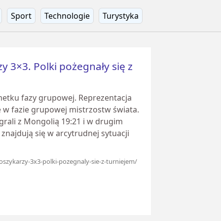
Sport
Technologie
Turystyka
y 3×3. Polki pożegnały się z
metku fazy grupowej. Reprezentacja
w fazie grupowej mistrzostw świata.
grali z Mongolią 19:21 i w drugim
znajdują się w arcytrudnej sytuacji
koszykarzy-3x3-polki-pozegnaly-sie-z-turniejem/