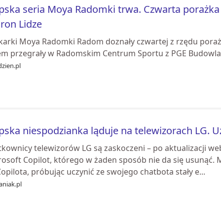
pska seria Moya Radomki trwa. Czwarta porażka
ron Lidze
tkarki Moya Radomki Radom doznały czwartej z rzędu poraż
em przegrały w Radomskim Centrum Sportu z PGE Budowlan
zien.pl
pska niespodzianka ląduje na telewizorach LG. U
tkownicy telewizorów LG są zaskoczeni – po aktualizacji w
rosoft Copilot, którego w żaden sposób nie da się usunąć.
opilota, próbując uczynić ze swojego chatbota stały e...
aniak.pl