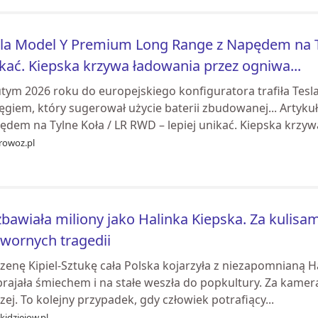
la Model Y Premium Long Range z Napędem na Ty
kać. Kiepska krzywa ładowania przez ogniwa...
utym 2026 roku do europejskiego konfiguratora trafiła Te
ięgiem, który sugerował użycie baterii zbudowanej... Artyk
dem na Tylne Koła / LR RWD – lepiej unikać. Kiepska krzywa
rowoz.pl
bawiała miliony jako Halinka Kiepska. Za kulisam
wornych tragedii
zenę Kipiel‑Sztukę cała Polska kojarzyła z niezapomnianą H
rajała śmiechem i na stałe weszła do popkultury. Za kamerą
zej. To kolejny przypadek, gdy człowiek potrafiący...
kidziejow.pl