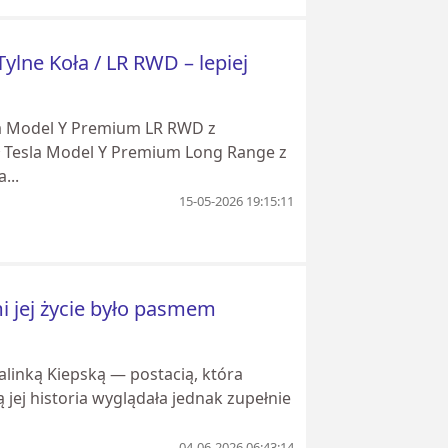
lne Koła / LR RWD – lepiej
sla Model Y Premium LR RWD z
uł Tesla Model Y Premium Long Range z
...
15-05-2026 19:15:11
i jej życie było pasmem
alinką Kiepską — postacią, która
 jej historia wyglądała jednak zupełnie
04-06-2026 06:43:14