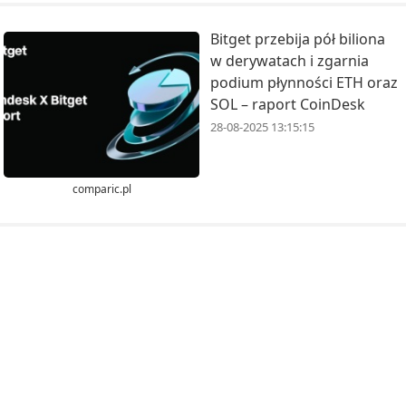
Bitget przebija pół biliona
w derywatach i zgarnia
podium płynności ETH oraz
SOL – raport CoinDesk
28-08-2025 13:15:15
comparic.pl