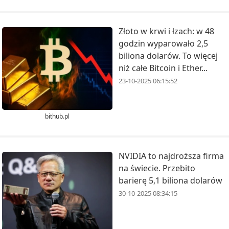
Złoto w krwi i łzach: w 48
godzin wyparowało 2,5
biliona dolarów. To więcej
niż całe Bitcoin i Ether...
23-10-2025 06:15:52
bithub.pl
NVIDIA to najdroższa firma
na świecie. Przebito
barierę 5,1 biliona dolarów
30-10-2025 08:34:15