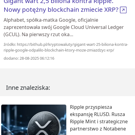
Gigant wart 2,5 biliona kontra Ripple.
Nowy potężny blockchain zmiecie XRP?
Alphabet, spółka-matka Google, oficjalnie
zaprezentowała swój Google Cloud Universal Ledger
(GCUL). Na pierwszy rzut oka...
źródło: https://bithub.pl/kryptowaluty/gigant-wart-25-biliona-kontra-
ripple-google-odpalilo-blockchain-ktory-moze-zmiazdzyc-xrp/
dodano: 28-08-2025 06:12:16
Inne znaleziska:
Ripple przyspiesza
ekspansję RLUSD. Rusza
Ripple Mint i strategiczne
partnerstwo z Notabene