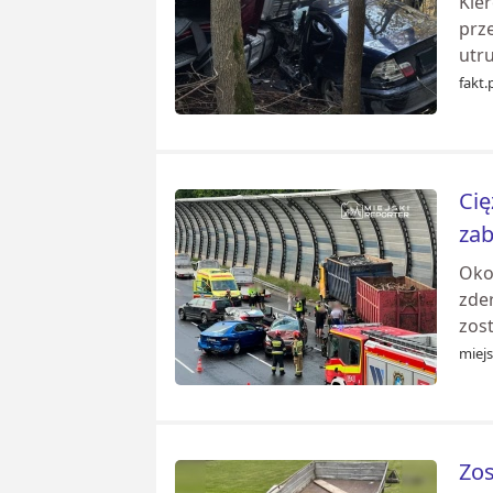
Kier
prz
utru
fakt.
Cię
za
Oko
zde
zost
miejs
Zos