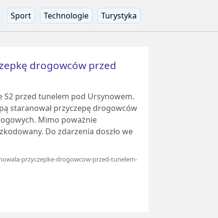
Sport
Technologie
Turystyka
czepkę drogowców przed
ie S2 przed tunelem pod Ursynowem.
epą staranował przyczepę drogowców
drogowych. Mimo poważnie
poszkodowany. Do zdarzenia doszło we
taranowala-przyczepke-drogowcow-przed-tunelem-