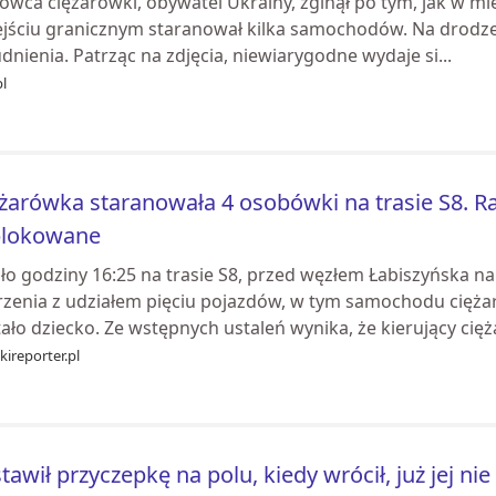
owca ciężarówki, obywatel Ukrainy, zginął po tym, jak w mie
ejściu granicznym staranował kilka samochodów. Na drodze
dnienia. Patrząc na zdjęcia, niewiarygodne wydaje si...
pl
żarówka staranowała 4 osobówki na trasie S8. Ra
blokowane
ło godziny 16:25 na trasie S8, przed węzłem Łabiszyńska 
rzenia z udziałem pięciu pojazdów, w tym samochodu cięż
ało dziecko. Ze wstępnych ustaleń wynika, że kierujący cięża
kireporter.pl
tawił przyczepkę na polu, kiedy wrócił, już jej ni