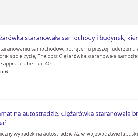
żarówka staranowała samochody i budynek, kier
staranowaniu samochodów, potrąceniu pieszej i uderzeniu
brał sobie życie, The post Ciężarówka staranowała samocho
e appeared first on 40ton.
n.net
mat na autostradzie. Ciężarówka staranowała br
ień
giczny wypadek na autostradzie A2 w województwie lubusk