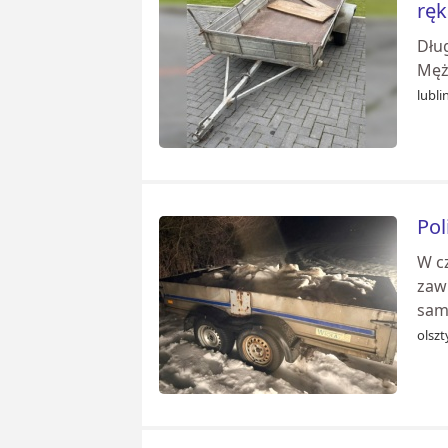
ręk
Dłu
Mężc
lubli
Pol
W cz
zaw
sam
olszt