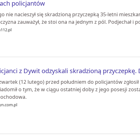
ach policjantów
go nie nacieszył się skradzioną przyczepką 35-letni mieszk
zyzna zauważył, że stoi ona na jednym z pól. Podjechał i po
n112.pl
icjanci z Dywit odzyskali skradzioną przyczepkę.
wartek (12 lutego) przed południem do policjantów zgłosił
iadomił o tym, że w ciągu ostatniej doby z jego posesji zo
ochodowa.
yn.com.pl