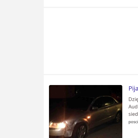
Pij
Dzię
Aud
sie
posci