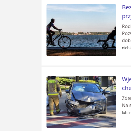
Bez
pr
Rod
Poz
dobr
niebi
Wje
che
Zde
Na s
lubli