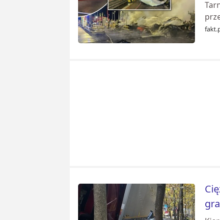
Tar
prze
fakt.
Cię
gra