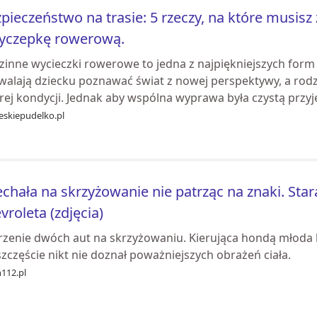
pieczeństwo na trasie: 5 rzeczy, na które musisz
zyczepkę rowerową.
zinne wycieczki rowerowe to jedna z najpiękniejszych for
walają dziecku poznawać świat z nowej perspektywy, a rod
ej kondycji. Jednak aby wspólna wyprawa była czystą przyj
eskiepudelko.pl
chała na skrzyżowanie nie patrząc na znaki. St
vroleta (zdjęcia)
rzenie dwóch aut na skrzyżowaniu. Kierująca hondą młoda ko
zczęście nikt nie doznał poważniejszych obrażeń ciała.
n112.pl