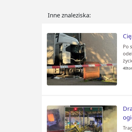
Inne znaleziska:
Cię
Po 
ode
życi
40to
Dra
og
Tra