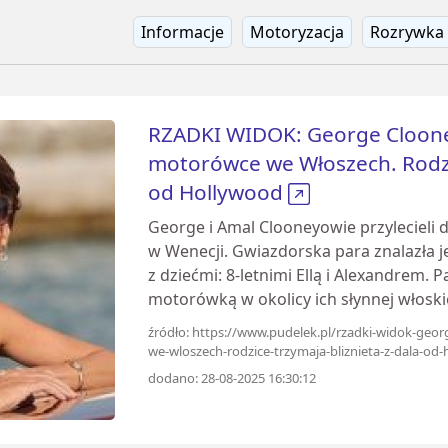
Informacje
Motoryzacja
Rozrywka
RZADKI WIDOK: George Cloone
motorówce we Włoszech. Rodzic
od Hollywood
George i Amal Clooneyowie przylecieli 
w Wenecji. Gwiazdorska para znalazła j
z dziećmi: 8-letnimi Ellą i Alexandrem. P
motorówką w okolicy ich słynnej włoskie
źródło: https://www.pudelek.pl/rzadki-widok-geor
we-wloszech-rodzice-trzymaja-bliznieta-z-dala-o
dodano: 28-08-2025 16:30:12