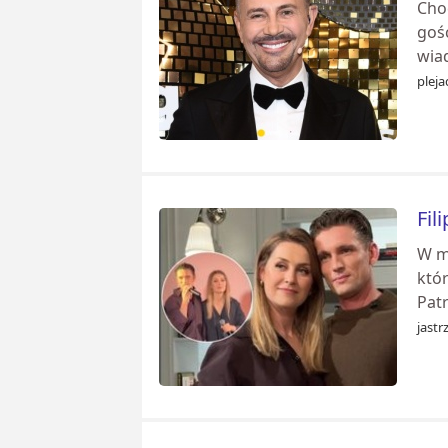
Cho
gośc
wia
pleja
Fil
W m
któ
Patr
jastr