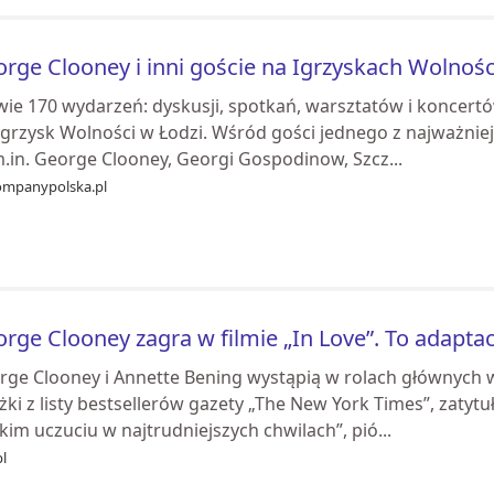
rge Clooney i inni goście na Igrzyskach Wolnośc
wie 170 wydarzeń: dyskusji, spotkań, warsztatów i koncertó
Igrzysk Wolności w Łodzi. Wśród gości jednego z najważniejs
m.in. George Clooney, Georgi Gospodinow, Szcz...
mpanypolska.pl
rge Clooney zagra w filmie „In Love”. To adapta
ge Clooney i Annette Bening wystąpią w rolach głównych w f
żki z listy bestsellerów gazety „The New York Times”, zatyt
kim uczuciu w najtrudniejszych chwilach”, pió...
pl