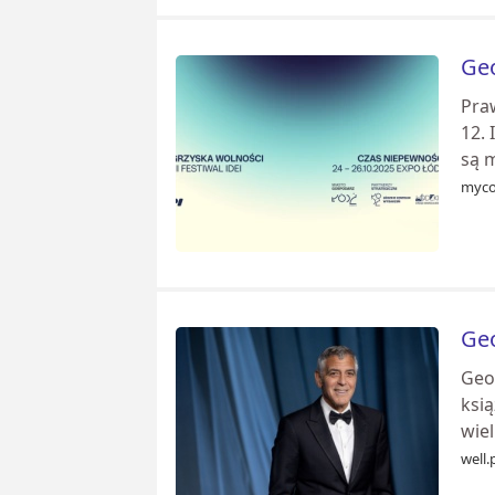
Geo
Pra
12. 
są 
myco
Geo
Geor
ksią
wiel
well.