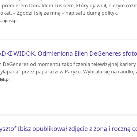
 z premierem Donaldem Tuskiem, który ujawnił, o czym rozm
kat. – Zgodzili się ze mną – napisał z dumą polityk.
zabpost.pl
DKI WIDOK. Odmieniona Ellen DeGeneres sfoto
en DeGeneres od momentu zakończenia telewizyjnej kariery u
zyłapana" przez paparazzi w Paryżu. Wybrała się na randkę 
ek.pl
ysztof Ibisz opublikował zdjęcie z żoną i roczną 