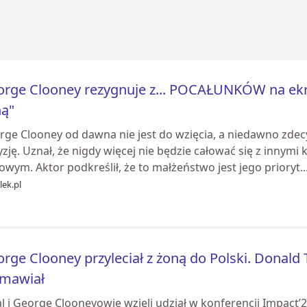
rge Clooney rezygnuje z... POCAŁUNKÓW na ek
ną"
rge Clooney od dawna nie jest do wzięcia, a niedawno zde
zję. Uznał, że nigdy więcej nie będzie całować się z innymi
owym. Aktor podkreślił, że to małżeństwo jest jego prioryt..
ek.pl
rge Clooney przyleciał z żoną do Polski. Donald 
zmawiał
l i George Clooneyowie wzięli udział w konferencji Impact’