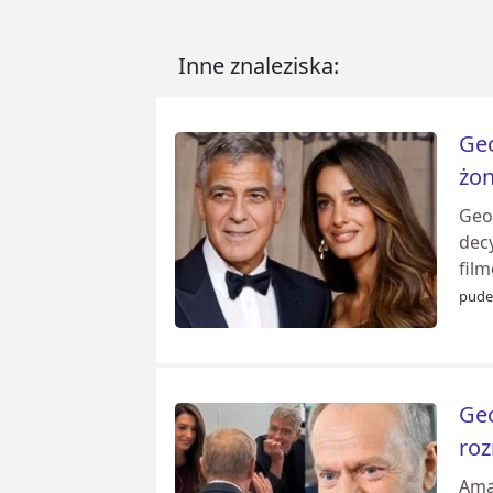
Inne znaleziska:
Geo
żo
Geo
decy
film
pudel
Geo
ro
Ama