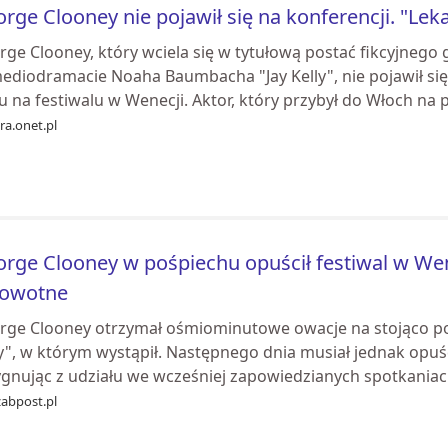
rge Clooney nie pojawił się na konferencji. "Lekar
rge Clooney, który wciela się w tytułową postać fikcyjneg
ediodramacie Noaha Baumbacha "Jay Kelly", nie pojawił się 
u na festiwalu w Wenecji. Aktor, który przybył do Włoch na p
ra.onet.pl
rge Clooney w pośpiechu opuścił festiwal w Wen
rowotne
rge Clooney otrzymał ośmiominutowe owacje na stojąco po
ly", w którym wystąpił. Następnego dnia musiał jednak opuś
ygnując z udziału we wcześniej zapowiedzianych spotkaniach
zabpost.pl