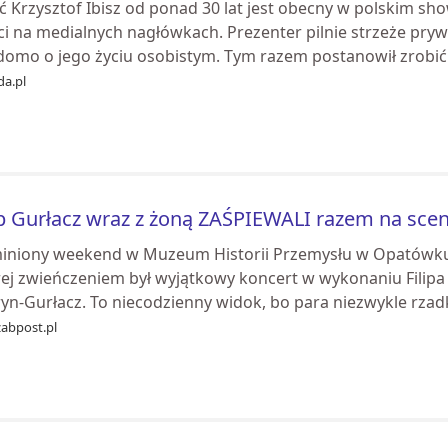
ć Krzysztof Ibisz od ponad 30 lat jest obecny w polskim sh
i na medialnych nagłówkach. Prezenter pilnie strzeże prywa
domo o jego życiu osobistym. Tym razem postanowił zrobić.
da.pl
ip Gurłacz wraz z żoną ZAŚPIEWALI razem na scen
iniony weekend w Muzeum Historii Przemysłu w Opatówku o
rej zwieńczeniem był wyjątkowy koncert w wykonaniu Filipa 
yn‑Gurłacz. To niecodzienny widok, bo para niezwykle rzadk
zabpost.pl