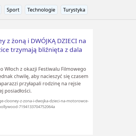
Sport
Technologie
Turystyka
y z żoną i DWÓJKĄ DZIECI na
e trzymają bliźnięta z dala
do Włoch z okazji Festiwalu Filmowego
ednak chwilę, aby nacieszyć się czasem
aparazzi przyłapali rodzinę na rejsie
j posiadłości.
ge-clooney-z-zona-i-dwojka-dzieci-na-motorowce-
d-hollywood-7194133704752064a