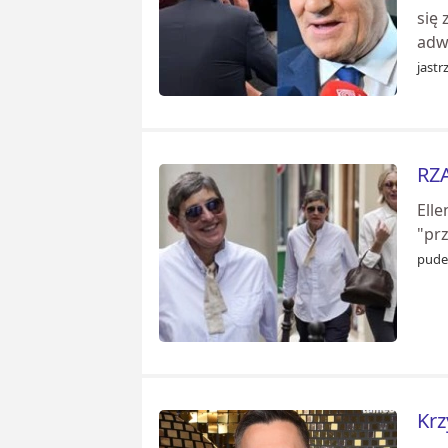
się
adwo
jastr
RZA
Ell
"pr
pudel
Krz