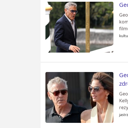
Geo
Geo
kom
film
kultu
Geo
zd
Geo
Kel
rez
jastr