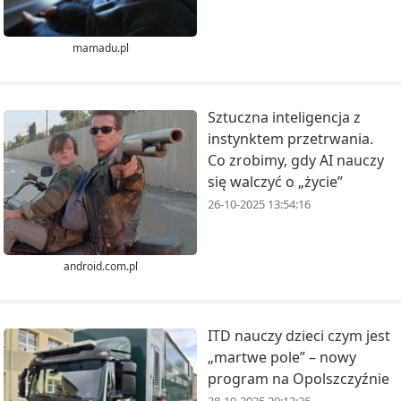
mamadu.pl
Sztuczna inteligencja z
instynktem przetrwania.
Co zrobimy, gdy AI nauczy
się walczyć o „życie”
26-10-2025 13:54:16
android.com.pl
ITD nauczy dzieci czym jest
„martwe pole” – nowy
program na Opolszczyźnie
28-10-2025 20:12:26