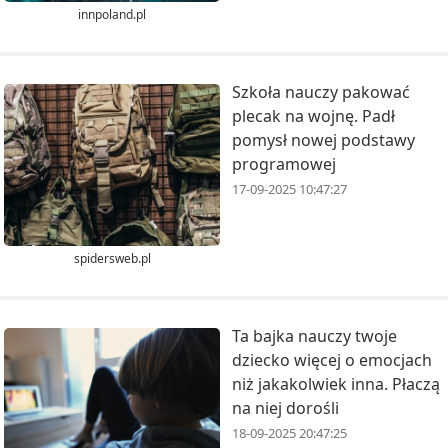
innpoland.pl
Szkoła nauczy pakować
plecak na wojnę. Padł
pomysł nowej podstawy
programowej
17-09-2025 10:47:27
spidersweb.pl
Ta bajka nauczy twoje
dziecko więcej o emocjach
niż jakakolwiek inna. Płaczą
na niej dorośli
18-09-2025 20:47:25