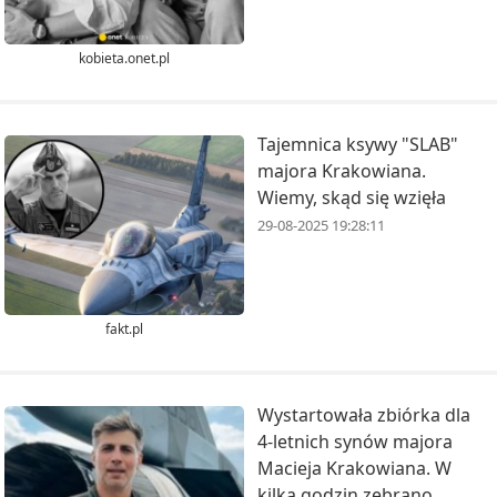
kobieta.onet.pl
Tajemnica ksywy "SLAB"
majora Krakowiana.
Wiemy, skąd się wzięła
29-08-2025 19:28:11
fakt.pl
Wystartowała zbiórka dla
4-letnich synów majora
Macieja Krakowiana. W
kilka godzin zebrano