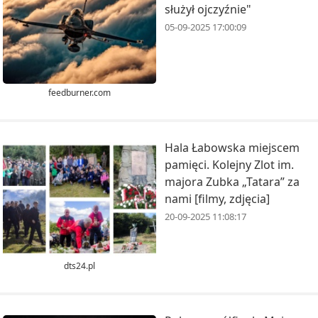
służył ojczyźnie"
05-09-2025 17:00:09
feedburner.com
Hala Łabowska miejscem
pamięci. Kolejny Zlot im.
majora Zubka „Tatara” za
nami [filmy, zdjęcia]
20-09-2025 11:08:17
dts24.pl